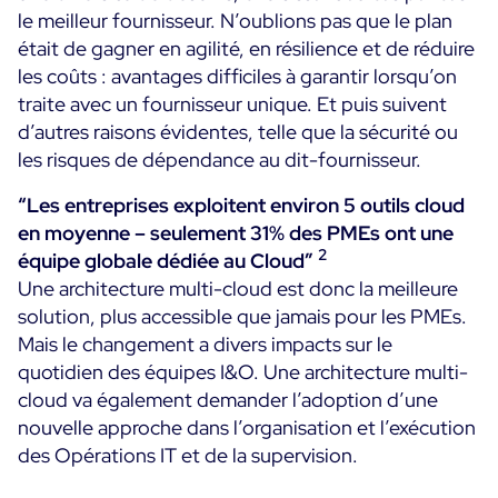
le meilleur fournisseur. N’oublions pas que le plan
Toutes les ressources
était de gagner en agilité, en résilience et de réduire
les coûts : avantages difficiles à garantir lorsqu’on
Ebooks
traite avec un fournisseur unique. Et puis suivent
Blog
Corporate
d’autres raisons évidentes, telle que la sécurité ou
Nouveautés
les risques de dépendance au dit-fournisseur.
Infographies
Evénements
Bonnes Pratiques
Salle de presse
“Les entreprises exploitent environ 5 outils cloud
A venir
Témoignages Clients
en moyenne – seulement 31% des PMEs ont une
Passés
2
équipe globale dédiée au Cloud”
TARIFS
Une architecture multi-cloud est donc la meilleure
Webinars
solution, plus accessible que jamais pour les PMEs.
Centreon Infra Monitoring
Mais le changement a divers impacts sur le
quotidien des équipes I&O. Une architecture multi-
Centreon Log Management
cloud va également demander l’adoption d’une
Centreon Experience Monitoring
nouvelle approche dans l’organisation et l’exécution
English
des Opérations IT et de la supervision.
Open Source
Support
Login