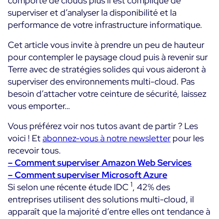
comporte de clouds plus il est compliqué de
Convergence IT & OT
superviser et d’analyser la disponibilité et la
Témoignages Clients
performance de votre infrastructure informatique.
Observabilité
MSP
Performance Web
Cet article vous invite à prendre un peu de hauteur
Technologies
Logistique & Commerce
pour contempler le paysage cloud puis à revenir sur
Supervision des Conteneurs
AWS
Terre avec de stratégies solides qui vous aideront à
Santé
Supervision du Cloud
superviser des environnements multi-cloud. Pas
Cisco Meraki
Education
Supervision réseau
POURQUOI CENTREON
besoin d’attacher votre ceinture de sécurité, laissez
Google Cloud Platform
Public
vous emporter…
Tous
Kubernetes
Notre vision
Toutes
Vous préférez voir nos tutos avant de partir ? Les
Microsoft 365
Bénéfices
voici ! Et
abonnez-vous à notre newsletter
pour les
Microsoft Azure
recevoir tous.
– Comment superviser Amazon Web Services
Démo Produit
All
– Comment superviser Microsoft Azure
Essai gratuit Centreon Infra Monitoring
1
Si selon une récente étude IDC
, 42% des
entreprises utilisent des solutions multi-cloud, il
apparaît que la majorité d’entre elles ont tendance à
Partenaires