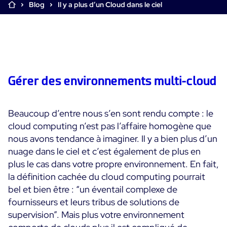
Blog
Il y a plus d’un Cloud dans le ciel
Supervision Cloud & Legacy
Log Management
Alertes et notifications
Collecte intelligente de tous les logs
Tableaux de bord collaboratifs
Digital Experience Monitoring
Enrichissement et profilage des données
Supervision SLA et impact métier
STM & RUM
Analyse des causes racine
SaaS ou Self-Hosted
Gérer des environnements multi-cloud
Analyse détaillée de la performance web
Tableaux de bord métier
700+ Connecteurs
SOLUTIONS
Correction rapide des problèmes
Alertes et notifications temps réel
Fonctionnalités
Beaucoup d’entre nous s’en sont rendu compte : le
Tableaux de bord métier & techniques
Centreon Infra Monitoring - Démo Produit
Maîtrise des coûts intégrée
cloud computing n’est pas l’affaire homogène que
Mesure de la sobriété numérique
nous avons tendance à imaginer. Il y a bien plus d’un
Centreon Infra Monitoring - Essai gratuit
Tests de montée en charge
nuage dans le ciel et c’est également de plus en
plus le cas dans votre propre environnement. En fait,
Centreon Experience Monitoring - Démo Produit
Démo Produit
la définition cachée du cloud computing pourrait
bel et bien être : “un éventail complexe de
Centreon Experience Monitoring - Essai Gratuit
fournisseurs et leurs tribus de solutions de
supervision”. Mais plus votre environnement
Cas d’usage