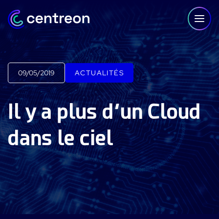
Aller au contenu
09/05/2019
ACTUALITÉS
PLATEFORME
Il y a plus d’un Cloud
Centreon Infra Monitoring - Démo Produit
dans le ciel
Centreon Infra Monitoring - Essai gratuit
Centreon Experience Monitoring - Démo Produit
Centreon Experience Monitoring - Essai Gratuit
IT Infrastructure Monitoring