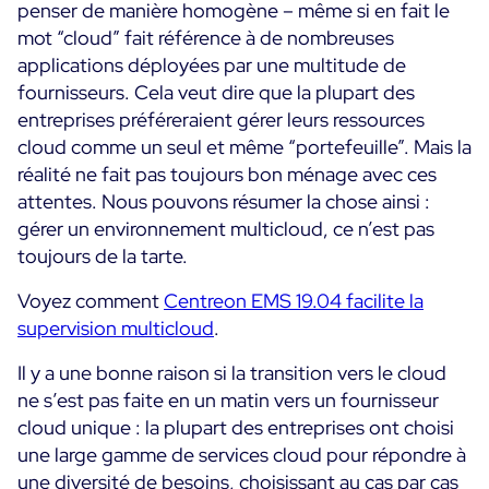
penser de manière homogène – même si en fait le
Programme ON-Partner
mot “cloud” fait référence à de nombreuses
Services
Programme Partenaires MSP
applications déployées par une multitude de
fournisseurs. Cela veut dire que la plupart des
Professional Services
Centreon et AWS
Communauté
entreprises préféreraient gérer leurs ressources
Customer Care
cloud comme un seul et même “portefeuille”. Mais la
The Watch
Formation
réalité ne fait pas toujours bon ménage avec ces
Github
attentes. Nous pouvons résumer la chose ainsi :
RESSOURCES
Open Source
gérer un environnement multicloud, ce n’est pas
toujours de la tarte.
Choisir une solution de supervision open source ou
payante selon le critère du TCO
Voyez comment
Centreon EMS 19.04 facilite la
supervision multicloud
.
Supervision au-delà de l’IT : un guide de survie pour
la convergence IT/OT
Il y a une bonne raison si la transition vers le cloud
ne s’est pas faite en un matin vers un fournisseur
Documentation
cloud unique : la plupart des entreprises ont choisi
une large gamme de services cloud pour répondre à
The Watch
une diversité de besoins, choisissant au cas par cas