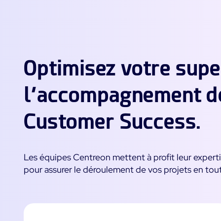
Infra Monitoring
Monitoring - Démo
Monitoring - Démo
Documentation
Produit
Produit
Essai gratuit Centreon
Découvrez le produit
Découvrez le produit
The Watch
Infra Monitoring
Rejoignez la communauté
Essayez Centreon gratuitement
Centreon Experience
Centreon Experience
Optimisez votre supe
d’utilisateurs Centreon
Monitoring - Essai Gratu
Monitoring - Essai Gratu
Commencez votre essai
Commencez votre essai
l’accompagnement de
maintenant
maintenant
Customer Success.
Les équipes Centreon mettent à profit leur expertis
pour assurer le déroulement de vos projets en tout