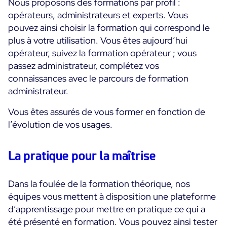
Nous proposons des formations par profil :
Programme ON-Partner
opérateurs, administrateurs et experts. Vous
Services
pouvez ainsi choisir la formation qui correspond le
Programme Partenaires MSP
plus à votre utilisation. Vous êtes aujourd’hui
Professional Services
Centreon et AWS
opérateur, suivez la formation opérateur ; vous
Communauté
Customer Care
passez administrateur, complétez vos
The Watch
Formation
connaissances avec le parcours de formation
Github
administrateur.
RESSOURCES
Open Source
Vous êtes assurés de vous former en fonction de
Choisir une solution de supervision open source ou
l’évolution de vos usages.
payante selon le critère du TCO
La pratique pour la maîtrise
Supervision au-delà de l’IT : un guide de survie pour
la convergence IT/OT
Dans la foulée de la formation théorique, nos
équipes vous mettent à disposition une plateforme
Documentation
d’apprentissage pour mettre en pratique ce qui a
The Watch
été présenté en formation. Vous pouvez ainsi tester