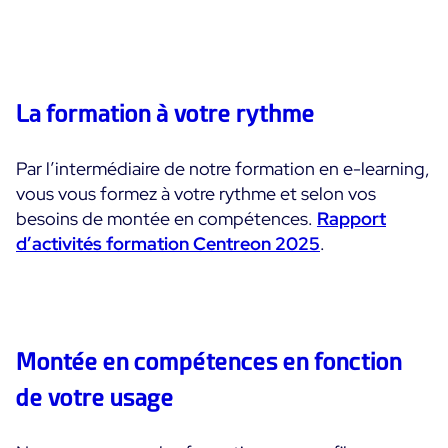
Convergence IT & OT
Témoignages Clients
Observabilité
MSP
Performance Web
Technologies
La formation à votre rythme
Logistique & Commerce
Supervision des Conteneurs
AWS
Santé
Supervision du Cloud
Par l’intermédiaire de notre formation en e-learning,
Cisco Meraki
Education
Supervision réseau
POURQUOI CENTREON
vous vous formez à votre rythme et selon vos
Google Cloud Platform
Public
besoins de montée en compétences.
Rapport
Tous
Kubernetes
Notre vision
d’activités formation Centreon 2025
.
Toutes
Microsoft 365
Bénéfices
Microsoft Azure
Démo Produit
All
Montée en compétences en fonction
Essai gratuit Centreon Infra Monitoring
de votre usage
Partenaires