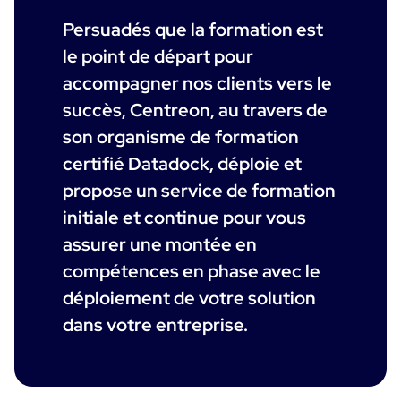
Supervision Cloud & Legacy
Persuadés que la formation est
Log Management
Alertes et notifications
le point de départ pour
Collecte intelligente de tous les logs
Tableaux de bord collaboratifs
accompagner nos clients vers le
Digital Experience Monitoring
Enrichissement et profilage des données
Supervision SLA et impact métier
succès, Centreon, au travers de
STM & RUM
Analyse des causes racine
SaaS ou Self-Hosted
son organisme de formation
Analyse détaillée de la performance web
Tableaux de bord métier
700+ Connecteurs
SOLUTIONS
certifié Datadock, déploie et
Correction rapide des problèmes
Alertes et notifications temps réel
propose un service de formation
Fonctionnalités
Tableaux de bord métier & techniques
Centreon Infra Monitoring - Démo Produit
Maîtrise des coûts intégrée
initiale et continue pour vous
Mesure de la sobriété numérique
assurer une montée en
Centreon Infra Monitoring - Essai gratuit
Tests de montée en charge
compétences en phase avec le
déploiement de votre solution
Centreon Experience Monitoring - Démo Produit
Démo Produit
dans votre entreprise.
Centreon Experience Monitoring - Essai Gratuit
Cas d’usage