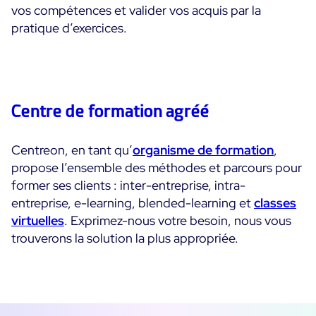
vos compétences et valider vos acquis par la
pratique d’exercices.
Toutes les ressources
Ebooks
Blog
Corporate
Nouveautés
Infographies
Centre de formation agréé
Evénements
Bonnes Pratiques
Salle de presse
A venir
Témoignages Clients
Centreon, en tant qu’
organisme de formation
,
Passés
propose l’ensemble des méthodes et parcours pour
TARIFS
Webinars
former ses clients : inter-entreprise, intra-
entreprise, e-learning, blended-learning et
classes
Centreon Infra Monitoring
virtuelles
. Exprimez-nous votre besoin, nous vous
Centreon Log Management
trouverons la solution la plus appropriée.
English
Centreon Experience Monitoring
Italiano
Español
Open Source
Support
Login