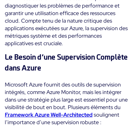
diagnostiquer les problèmes de performance et
Programme ON-Partner
garantir une utilisation efficace des ressources
Services
Programme Partenaires MSP
cloud. Compte tenu de la nature critique des
Professional Services
Centreon et AWS
applications exécutées sur Azure, la supervision des
Communauté
Customer Care
métriques système et des performances
The Watch
applicatives est cruciale.
Formation
Github
Le Besoin d’une Supervision Complète
RESSOURCES
Open Source
dans Azure
Choisir une solution de supervision open source ou
payante selon le critère du TCO
Microsoft Azure fournit des outils de supervision
intégrés, comme Azure Monitor, mais les intégrer
Supervision au-delà de l’IT : un guide de survie pour
dans une stratégie plus large est essentiel pour une
la convergence IT/OT
visibilité de bout en bout. Plusieurs éléments du
Framework Azure Well-Architected
soulignent
Documentation
l’importance d’une supervision robuste :
The Watch