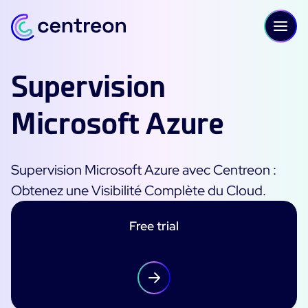
Aller au contenu
Supervision
Microsoft Azure
PLATEFORME
Centreon Infra Monitoring - Démo Produit
Supervision Microsoft Azure avec Centreon :
Centreon Infra Monitoring - Essai gratuit
Obtenez une Visibilité Complète du Cloud.
Free trial
Centreon Experience Monitoring - Démo Produit
Centreon Experience Monitoring - Essai Gratuit
IT Infrastructure Monitoring