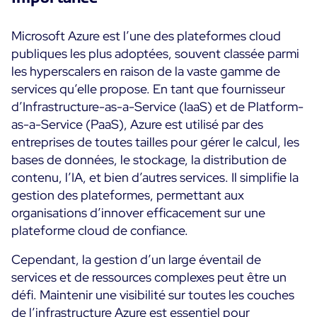
Convergence IT & OT
Témoignages Clients
Microsoft Azure est l’une des plateformes cloud
Observabilité
publiques les plus adoptées, souvent classée parmi
MSP
Performance Web
les hyperscalers en raison de la vaste gamme de
Technologies
Logistique & Commerce
Supervision des Conteneurs
services qu’elle propose. En tant que fournisseur
AWS
Santé
d’Infrastructure-as-a-Service (IaaS) et de Platform-
Supervision du Cloud
Cisco Meraki
as-a-Service (PaaS), Azure est utilisé par des
Education
Supervision réseau
POURQUOI CENTREON
entreprises de toutes tailles pour gérer le calcul, les
Google Cloud Platform
Public
Tous
bases de données, le stockage, la distribution de
Kubernetes
Notre vision
Toutes
contenu, l’IA, et bien d’autres services. Il simplifie la
Microsoft 365
gestion des plateformes, permettant aux
Bénéfices
Microsoft Azure
organisations d’innover efficacement sur une
plateforme cloud de confiance.
Démo Produit
All
Cependant, la gestion d’un large éventail de
Essai gratuit Centreon Infra Monitoring
services et de ressources complexes peut être un
défi. Maintenir une visibilité sur toutes les couches
Partenaires
de l’infrastructure Azure est essentiel pour