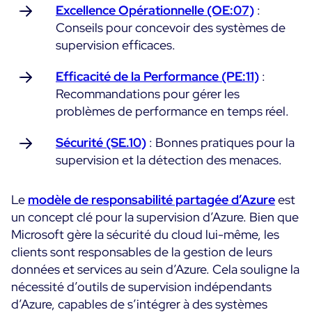
Excellence Opérationnelle (OE:07)
:
Conseils pour concevoir des systèmes de
Toutes les ressources
supervision efficaces.
Ebooks
Blog
Efficacité de la Performance (PE:11)
:
Corporate
Recommandations pour gérer les
Nouveautés
Infographies
Evénements
problèmes de performance en temps réel.
Bonnes Pratiques
Salle de presse
A venir
Témoignages Clients
Sécurité (SE.10)
: Bonnes pratiques pour la
Passés
supervision et la détection des menaces.
TARIFS
Webinars
Le
modèle de responsabilité partagée d’Azure
est
Centreon Infra Monitoring
un concept clé pour la supervision d’Azure. Bien que
Centreon Log Management
Microsoft gère la sécurité du cloud lui-même, les
English
clients sont responsables de la gestion de leurs
Centreon Experience Monitoring
Italiano
données et services au sein d’Azure. Cela souligne la
Español
nécessité d’outils de supervision indépendants
d’Azure, capables de s’intégrer à des systèmes
Open Source
Support
Login