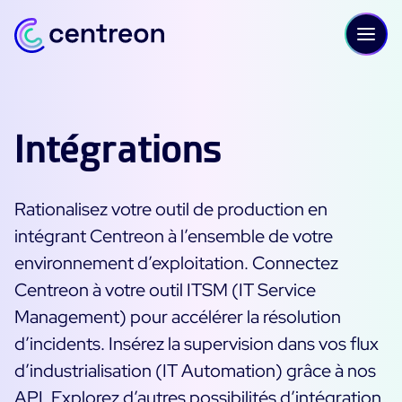
Aller au contenu
Intégrations
PLATEFORME
Rationalisez votre outil de production en
Centreon Infra Monitoring - Démo Produit
intégrant Centreon à l’ensemble de votre
Centreon Infra Monitoring - Essai gratuit
environnement d’exploitation. Connectez
Centreon à votre outil ITSM (IT Service
Centreon Experience Monitoring - Démo Produit
Management) pour accélérer la résolution
Centreon Experience Monitoring - Essai Gratuit
d’incidents. Insérez la supervision dans vos flux
d’industrialisation (IT Automation) grâce à nos
IT Infrastructure Monitoring
API. Explorez d’autres possibilités d’intégration