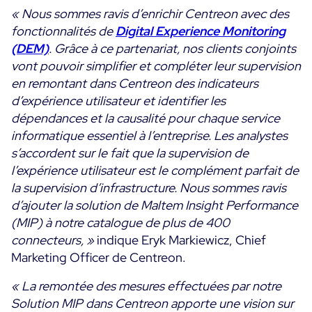
« Nous sommes ravis d’enrichir Centreon avec des
Toutes les ressources
fonctionnalités de
Digital Experience Monitoring
(DEM)
. Grâce à ce partenariat, nos clients conjoints
Ebooks
vont pouvoir simplifier et compléter leur supervision
Blog
Corporate
en remontant dans Centreon des indicateurs
Nouveautés
Infographies
d’expérience utilisateur et identifier les
Evénements
dépendances et la causalité pour chaque service
Bonnes Pratiques
Salle de presse
informatique essentiel à l’entreprise. Les analystes
A venir
Témoignages Clients
s’accordent sur le fait que la supervision de
Passés
TARIFS
l’expérience utilisateur est le complément parfait de
Webinars
la supervision d’infrastructure. Nous sommes ravis
d’ajouter la solution de Maltem Insight Performance
Centreon Infra Monitoring
(MIP) à notre catalogue de plus de 400
Centreon Log Management
connecteurs, »
indique Eryk Markiewicz, Chief
Marketing Officer de Centreon.
Centreon Experience Monitoring
« La remontée des mesures effectuées par notre
Solution MIP dans Centreon apporte une vision sur
Open Source
Support
Login