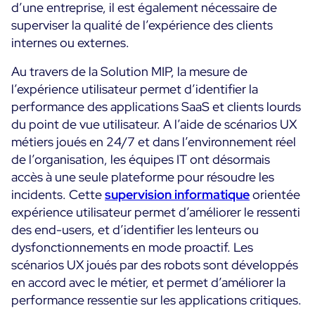
d’une entreprise, il est également nécessaire de
Programme ON-Partner
superviser la qualité de l’expérience des clients
Services
Programme Partenaires MSP
internes ou externes.
Professional Services
Centreon et AWS
Au travers de la Solution MIP, la mesure de
Communauté
Customer Care
l’expérience utilisateur permet d’identifier la
The Watch
Formation
performance des applications SaaS et clients lourds
Github
du point de vue utilisateur. A l’aide de scénarios UX
RESSOURCES
métiers joués en 24/7 et dans l’environnement réel
Open Source
de l’organisation, les équipes IT ont désormais
Choisir une solution de supervision open source ou
accès à une seule plateforme pour résoudre les
payante selon le critère du TCO
incidents. Cette
supervision informatique
orientée
expérience utilisateur permet d’améliorer le ressenti
Supervision au-delà de l’IT : un guide de survie pour
des end-users, et d’identifier les lenteurs ou
la convergence IT/OT
dysfonctionnements en mode proactif. Les
scénarios UX joués par des robots sont développés
Documentation
en accord avec le métier, et permet d’améliorer la
performance ressentie sur les applications critiques.
The Watch