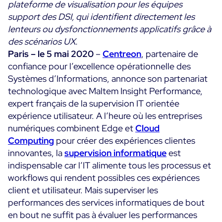
plateforme de visualisation pour les équipes
Convergence IT & OT
support des DSI, qui identifient directement les
Témoignages Clients
Observabilité
lenteurs ou dysfonctionnements applicatifs grâce à
MSP
des scénarios UX.
Performance Web
Technologies
Paris – le 5 mai 2020
–
Centreon
, partenaire de
Logistique & Commerce
Supervision des Conteneurs
confiance pour l’excellence opérationnelle des
AWS
Santé
Supervision du Cloud
Systèmes d’Informations, annonce son partenariat
Cisco Meraki
Education
technologique avec Maltem Insight Performance,
Supervision réseau
POURQUOI CENTREON
Google Cloud Platform
expert français de la supervision IT orientée
Public
Tous
expérience utilisateur. A l’heure où les entreprises
Kubernetes
Notre vision
Toutes
numériques combinent Edge et
Cloud
Microsoft 365
Bénéfices
Computing
pour créer des expériences clientes
Microsoft Azure
innovantes, la
supervision informatique
est
indispensable car l’IT alimente tous les processus et
Démo Produit
All
workflows qui rendent possibles ces expériences
Essai gratuit Centreon Infra Monitoring
client et utilisateur. Mais superviser les
performances des services informatiques de bout
en bout ne suffit pas à évaluer les performances
Partenaires