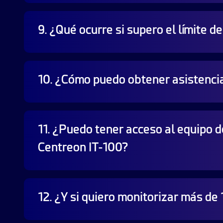
No. Puede utilizar esta licencia de software mi
9. ¿Qué ocurre si supero el límite d
Si supera el número máximo de hosts permitid
10. ¿Cómo puedo obtener asistencia
Sin embargo, no puede actualizar sus Paquete
aplicable.
Nuestra
Guía de introducción
le ayudará a ins
11. ¿Puedo tener acceso al equipo d
Para obtener ayuda de nuestra comunidad de 
Centreon IT-100?
Sí. Todas las suscripciones de software vend
12. ¿Y si quiero monitorizar más de
equipo de soporte de Centreon. Para acceder a
asistencia y mantenimiento, también se benef