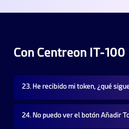
Con Centreon IT-100
23. He recibido mi token, ¿qué sigu
Necesita una plataforma Centreon en funciona
24. No puedo ver el botón Añadir T
En la interfaz de usuario de Centreon, utilice