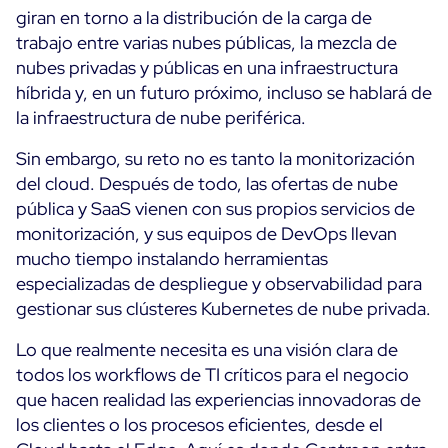
Servicios
giran en torno a la distribución de la carga de
Centreon en AWS
trabajo entre varias nubes públicas, la mezcla de
Servicios profesionales
Comunidad
nubes privadas y públicas en una infraestructura
Atención al cliente
híbrida y, en un futuro próximo, incluso se hablará de
The Watch
Formación
la infraestructura de nube periférica.
Github
RECURSOS
Sin embargo, su reto no es tanto la monitorización
del cloud. Después de todo, las ofertas de nube
Monitorización de TI de código abierto o de
pública y SaaS vienen con sus propios servicios de
pago: ¿Cuál debería ser?
monitorización, y sus equipos de DevOps llevan
mucho tiempo instalando herramientas
Consejos de ahorro energético para ITOps
especializadas de despliegue y observabilidad para
gestionar sus clústeres Kubernetes de nube privada.
Documentación
Lo que realmente necesita es una visión clara de
The Watch
todos los workflows de TI críticos para el negocio
que hacen realidad las experiencias innovadoras de
los clientes o los procesos eficientes, desde el
Todos los recursos