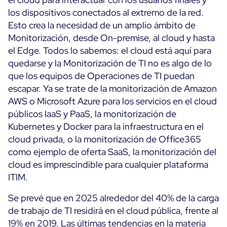
Testimonios de clientes
Monitorización Cloud
los dispositivos conectados al extremo de la red.
MSP
Monitorización de Contenedores
Esto crea la necesidad de un amplio ámbito de
Tecnologías
Logística y comercio minorista
Monitorización, desde On-premise, al cloud y hasta
Monitorización de Red
AWS
el Edge. Todos lo sabemos: el cloud está aquí para
Sanidad
Observabilidad
quedarse y la Monitorización de TI no es algo de lo
Cisco Meraki
Educación
Rendimiento web
POR QUÉ CENTREON
que los equipos de Operaciones de TI puedan
Google Cloud Platform
Público
escapar. Ya se trate de la monitorización de Amazon
Todos
Kubernetes
Nuestra visión
AWS o Microsoft Azure para los servicios en el cloud
Todos
públicos IaaS y PaaS, la monitorización de
Microsoft 365
Beneficios
Kubernetes y Docker para la infraestructura en el
Microsoft Azure
cloud privada, o la monitorización de Office365
Tour del producto
Todos
como ejemplo de oferta SaaS, la monitorización del
cloud es imprescindible para cualquier plataforma
Prueba gratuita
ITIM.
Se prevé que en 2025 alrededor del 40% de la carga
Aliados
de trabajo de TI residirá en el cloud pública, frente al
ON Partner Program
19% en 2019. Las últimas tendencias en la materia