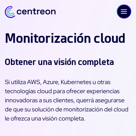
Skip to content
Monitorización cloud
PLATAFORMA
Obtener una visión completa
Tour del producto - Centreon Infra Monitoring
Si utiliza AWS, Azure, Kubernetes u otras
Prueba gratuita - Centreon Infra Monitoring
tecnologías cloud para ofrecer experiencias
innovadoras a sus clientes, querrá asegurarse
Tour del producto - Experience Monitoring
de que su solución de monitorización del cloud
le ofrezca una visión completa.
Supervisión de la infraestructura de TI
Supervisión de la nube y los sistemas heredados
Gestión de registros