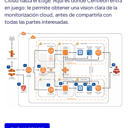
Cloud hasta el Edge. Aquí es donde Centreon entra
Ebooks
en juego: le permite obtener una vision clara de la
Blog
Empresa
monitorización cloud, antes de compartirla con
English
Lanzamientos de software
todas las partes interesadas.
Infografía
Eventos
Français
Mejores prácticas
Italiano
Historias de usuarios
Código abierto
Soporte
Login
Prueba gratuita