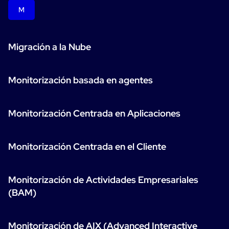
Ebooks
M
Blog
Empresa
English
Lanzamientos de software
Infografía
Migración a la Nube
Eventos
Français
Mejores prácticas
Italiano
Historias de usuarios
Monitorización basada en agentes
Código abierto
Soporte
Login
Prueba gratuita
Monitorización Centrada en Aplicaciones
Monitorización Centrada en el Cliente
Monitorización de Actividades Empresariales
(BAM)
Monitorización de AIX (Advanced Interactive