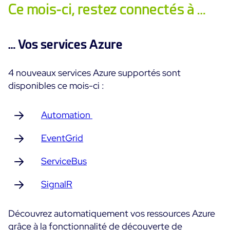
Ce mois-ci, restez connectés à …
Programme ON-Partner
Services
Programme Partenaires MSP
… Vos services Azure
Professional Services
Centreon et AWS
Communauté
Customer Care
4 nouveaux services Azure supportés sont
The Watch
Formation
disponibles ce mois-ci :
Github
RESSOURCES
Open Source
Automation
Choisir une solution de supervision open source ou
payante selon le critère du TCO
EventGrid
Supervision au-delà de l’IT : un guide de survie pour
ServiceBus
la convergence IT/OT
SignalR
Documentation
Découvrez automatiquement vos ressources Azure
The Watch
grâce à la fonctionnalité de découverte de