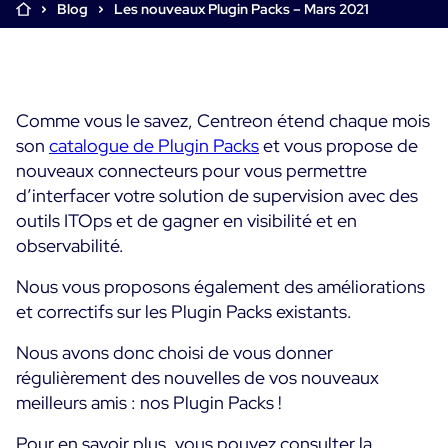
Blog
Les nouveaux Plugin Packs – Mars 2021
Supervision Cloud & Legacy
Log Management
Alertes et notifications
Collecte intelligente de tous les logs
Tableaux de bord collaboratifs
Digital Experience Monitoring
Enrichissement et profilage des données
Supervision SLA et impact métier
Comme vous le savez, Centreon étend chaque mois
STM & RUM
Analyse des causes racine
son
catalogue de Plugin Packs
et vous propose de
SaaS ou Self-Hosted
Analyse détaillée de la performance web
nouveaux connecteurs pour vous permettre
Tableaux de bord métier
700+ Connecteurs
SOLUTIONS
d’interfacer votre solution de supervision avec des
Correction rapide des problèmes
Alertes et notifications temps réel
outils ITOps et de gagner en visibilité et en
Fonctionnalités
Tableaux de bord métier & techniques
Centreon Infra Monitoring - Démo Produit
Maîtrise des coûts intégrée
observabilité.
Mesure de la sobriété numérique
Centreon Infra Monitoring - Essai gratuit
Nous vous proposons également des améliorations
Tests de montée en charge
et correctifs sur les Plugin Packs existants.
Centreon Experience Monitoring - Démo Produit
Démo Produit
Nous avons donc choisi de vous donner
Centreon Experience Monitoring - Essai Gratuit
régulièrement des nouvelles de vos nouveaux
meilleurs amis : nos Plugin Packs !
Cas d’usage
Pour en savoir plus, vous pouvez consulter la