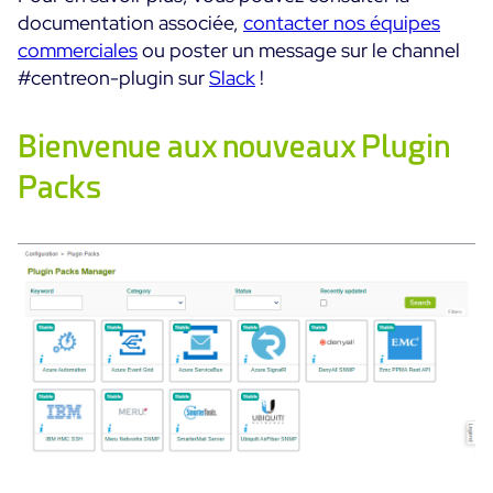
documentation associée,
contacter nos équipes
Convergence IT & OT
Témoignages Clients
commerciales
ou poster un message sur le channel
Observabilité
#centreon-plugin sur
Slack
!
MSP
Performance Web
Technologies
Logistique & Commerce
Supervision des Conteneurs
Bienvenue aux nouveaux Plugin
AWS
Santé
Supervision du Cloud
Packs
Cisco Meraki
Education
Supervision réseau
POURQUOI CENTREON
Google Cloud Platform
Public
Tous
Kubernetes
Notre vision
Toutes
Microsoft 365
Bénéfices
Microsoft Azure
Démo Produit
All
Essai gratuit Centreon Infra Monitoring
Partenaires