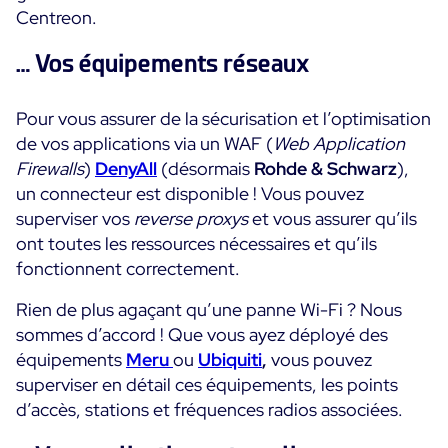
Centreon.
Toutes les ressources
… Vos équipements réseaux
Ebooks
Blog
Corporate
Pour vous assurer de la sécurisation et l’optimisation
Nouveautés
de vos applications via un WAF (
Web Application
Infographies
Evénements
Firewalls
)
DenyAll
(désormais
Rohde & Schwarz
),
Bonnes Pratiques
Salle de presse
un connecteur est disponible ! Vous pouvez
A venir
Témoignages Clients
superviser vos
reverse proxys
et vous assurer qu’ils
Passés
TARIFS
ont toutes les ressources nécessaires et qu’ils
Webinars
fonctionnent correctement.
Centreon Infra Monitoring
Rien de plus agaçant qu’une panne Wi-Fi ? Nous
sommes d’accord ! Que vous ayez déployé des
Centreon Log Management
équipements
Meru
ou
Ubiquiti
,
vous pouvez
Centreon Experience Monitoring
superviser en détail ces équipements, les points
English
d’accès, stations et fréquences radios associées.
Open Source
Support
Login