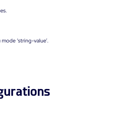
ces.
 mode ‘string-value’.
gurations