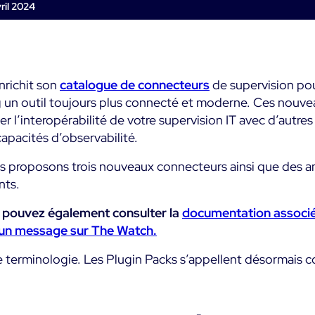
Commerce
métier
Supervision des
ril 2024
impact métier
Conteneurs
Santé
Alertes et
SaaS ou Self-Hosted
notifications te
Supervision du Cloud
Education
réel
700+ Connecteurs
Supervision réseau
richit son
catalogue de connecteurs
de supervision pou
Public
Maîtrise des coû
un outil toujours plus connecté et moderne. Ces nouveau
it
it
intégrée
ter l’interopérabilité de votre supervision IT avec d’autre
Tous
Toutes
Fonctionnalités
 capacités d’observabilité.
s proposons trois nouveaux connecteurs ainsi que des am
nts.
s pouvez également consulter la
documentation associ
 un message sur The Watch.
lle terminologie. Les Plugin Packs s’appellent désormais 