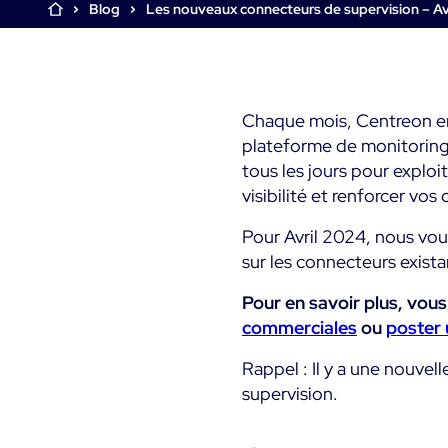
Infra Monitoring
Blog
Les nouveaux connecteurs de supervision – Av
Monitoring - Démo
Monitoring - Démo
Documentation
Produit
Produit
Essai gratuit Centreon
Découvrez le produit
Découvrez le produit
The Watch
Infra Monitoring
Rejoignez la communauté
Essayez Centreon gratuitement
Chaque mois, Centreon en
Centreon Experience
Centreon Experience
d’utilisateurs Centreon
plateforme de monitoring 
Monitoring - Essai Gratu
Monitoring - Essai Gratu
tous les jours pour exploi
Commencez votre essai
Commencez votre essai
visibilité et renforcer vos
maintenant
maintenant
Pour Avril 2024, nous vou
sur les connecteurs exista
Pour en savoir plus, vou
commerciales
ou
poster
Rappel : Il y a une nouve
supervision.