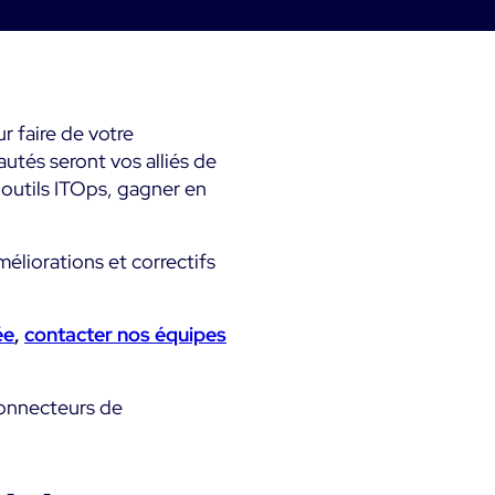
métier & techniques
Kubernetes
Mesure de la sobriété
mps
Microsoft 365
numérique
Microsoft Azure
Tests de montée en
r faire de votre
ts
charge
tés seront vos alliés de
s outils ITOps, gagner en
All
Démo Produit
éliorations et correctifs
ée
,
contacter nos équipes
connecteurs de