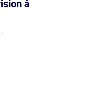
ision à
 :