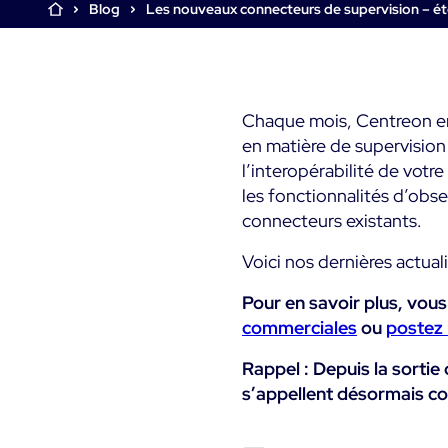
Infra Monitoring
Blog
Les nouveaux connecteurs de supervision – é
Monitoring - Démo
Monitoring - Démo
Documentation
Produit
Produit
Essai gratuit Centreon
Découvrez le produit
Découvrez le produit
The Watch
Infra Monitoring
Rejoignez la communauté
Essayez Centreon gratuitement
Chaque mois, Centreon en
Centreon Experience
Centreon Experience
d’utilisateurs Centreon
en matière de supervisio
Monitoring - Essai Gratu
Monitoring - Essai Gratu
l’interopérabilité de votre
Commencez votre essai
Commencez votre essai
les fonctionnalités d’obs
maintenant
maintenant
connecteurs existants.
Voici nos dernières actuali
Pour en savoir plus, vou
commerciales
ou
postez
Rappel : Depuis la sortie
s’appellent désormais co