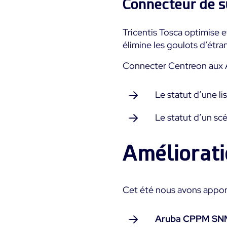
Connecteur de s
Tricentis Tosca optimise e
élimine les goulots d’étra
Connecter Centreon aux A
Le statut d’une li
Le statut d’un sc
Améliorat
Cet été nous avons appor
Aruba CPPM SN