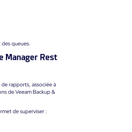
t des queues.
se Manager Rest
de rapports, associée à
ations de Veeam Backup &
met de superviser :