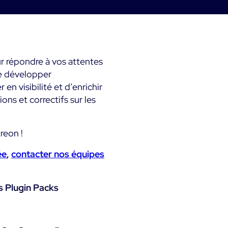
métier & techniques
Kubernetes
Mesure de la sobriété
mps
Microsoft 365
numérique
Microsoft Azure
Tests de montée en
r répondre à vos attentes
ts
charge
e développer
en visibilité et d’enrichir
All
Démo Produit
ns et correctifs sur les
reon !
ée
,
contacter nos équipes
es Plugin Packs