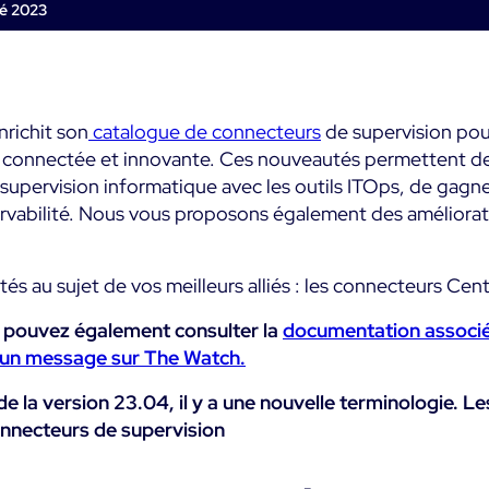
Commerce
métier
Supervision des
té 2023
impact métier
Conteneurs
Santé
Alertes et
SaaS ou Self-Hosted
notifications te
Supervision du Cloud
Education
réel
700+ Connecteurs
Supervision réseau
richit son
catalogue de connecteurs
de supervision pou
Public
Maîtrise des coû
n connectée et innovante.
Ces nouveautés permettent d
it
it
intégrée
 supervision informatique avec les outils ITOps, de gagner 
Tous
Toutes
Fonctionnalités
ervabilité. Nous vous proposons également des amélioratio
tés au sujet de vos meilleurs alliés : les connecteurs Cent
s pouvez également consulter la
documentation associ
 un message sur The Watch.
 de la version 23.04, il y a une nouvelle terminologie. L
nnecteurs de supervision