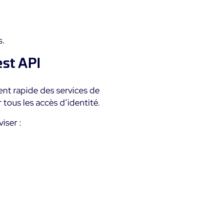
s.
est API
ment rapide des services de
 tous les accès d’identité.
iser :