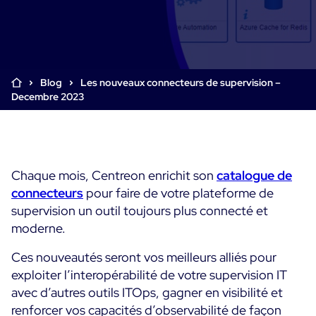
Supervision Cloud & Legacy
Log Management
Alertes et notifications
Collecte intelligente de tous les logs
Tableaux de bord collaboratifs
Digital Experience Monitoring
Enrichissement et profilage des données
Supervision SLA et impact métier
Blog
Les nouveaux connecteurs de supervision –
STM & RUM
Decembre 2023
Analyse des causes racine
SaaS ou Self-Hosted
Analyse détaillée de la performance web
Tableaux de bord métier
700+ Connecteurs
SOLUTIONS
Correction rapide des problèmes
Alertes et notifications temps réel
Fonctionnalités
Tableaux de bord métier & techniques
Centreon Infra Monitoring - Démo Produit
Maîtrise des coûts intégrée
Chaque mois, Centreon enrichit son
catalogue de
Mesure de la sobriété numérique
connecteurs
pour faire de votre plateforme de
Centreon Infra Monitoring - Essai gratuit
Tests de montée en charge
supervision un outil toujours plus connecté et
moderne.
Centreon Experience Monitoring - Démo Produit
Démo Produit
Ces nouveautés seront vos meilleurs alliés pour
Centreon Experience Monitoring - Essai Gratuit
exploiter l’interopérabilité de votre supervision IT
avec d’autres outils ITOps, gagner en visibilité et
Cas d’usage
renforcer vos capacités d’observabilité de façon