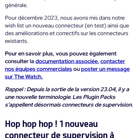
générale.
Convergence IT & OT
Témoignages Clients
Observabilité
Pour décembre 2023, nous avons mis dans notre
MSP
wish list un nouveau connecteur (en test) ainsi que
Performance Web
Technologies
des améliorations et correctifs sur les connecteurs
Logistique & Commerce
Supervision des Conteneurs
existants.
AWS
Santé
Supervision du Cloud
Cisco Meraki
Pour en savoir plus, vous pouvez également
Education
Supervision réseau
POURQUOI CENTREON
consulter la
documentation associée
,
contacter
Google Cloud Platform
Public
nos équipes commerciales
Tous
ou
poster un message
Kubernetes
Notre vision
sur The Watch.
Toutes
Microsoft 365
Bénéfices
Rappel : Depuis la sortie de la version 23.04, il y a
Microsoft Azure
une nouvelle terminologie. Les Plugin Packs
Démo Produit
s’appellent désormais connecteurs de supervision.
All
Essai gratuit Centreon Infra Monitoring
Hop hop hop ! 1 nouveau
connecteur de supervision à
Partenaires