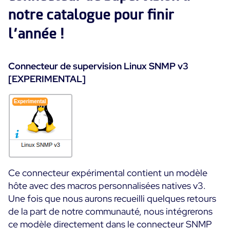
notre catalogue pour finir
Programme ON-Partner
Services
Programme Partenaires MSP
l’année !
Professional Services
Centreon et AWS
Communauté
Customer Care
Connecteur de supervision Linux SNMP v3
The Watch
Formation
[EXPERIMENTAL]
Github
RESSOURCES
Open Source
Choisir une solution de supervision open source ou
payante selon le critère du TCO
Supervision au-delà de l’IT : un guide de survie pour
la convergence IT/OT
Ce connecteur expérimental contient un modèle
hôte avec des macros personnalisées natives v3.
Une fois que nous aurons recueilli quelques retours
Documentation
de la part de notre communauté, nous intégrerons
The Watch
ce modèle directement dans le connecteur SNMP