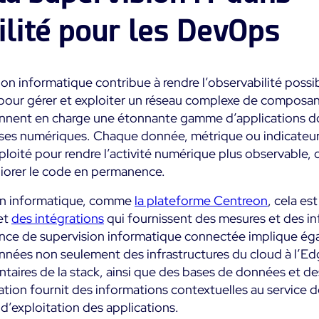
ilité pour les DevOps
ion informatique contribue à rendre l’observabilité possib
el pour gérer et exploiter un réseau complexe de compos
rennent en charge une étonnante gamme d’applications d
ses numériques. Chaque donnée, métrique ou indicateur
ploité pour rendre l’activité numérique plus observable
éliorer le code en permanence.
ion informatique, comme
la plateforme Centreon
, cela es
et
des intégrations
qui fournissent des mesures et des in
ience de supervision informatique connectée implique ég
onnées non seulement des infrastructures du cloud à l’Edg
aires de la stack, ainsi que des bases de données et d
tion fournit des informations contextuelles au service
 d’exploitation des applications.