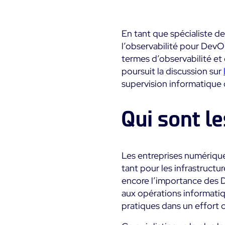
Infra Monitoring
Monitoring - Démo
Monitoring - Démo
Documentation
Produit
Produit
Essai gratuit Centreon
En tant que spécialiste de
Découvrez le produit
Découvrez le produit
The Watch
Infra Monitoring
l’observabilité pour Dev
Rejoignez la communauté
Essayez Centreon gratuitement
termes d’observabilité et 
Centreon Experience
Centreon Experience
d’utilisateurs Centreon
poursuit la discussion sur
Monitoring - Essai Gratu
Monitoring - Essai Gratu
supervision informatique 
Commencez votre essai
Commencez votre essai
maintenant
maintenant
Qui sont le
Les entreprises numérique
tant pour les infrastructu
encore l’importance des 
aux opérations informati
pratiques dans un effort c