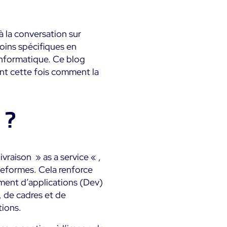
métier & techniques
Kubernetes
Mesure de la sobriété
à la conversation sur
mps
Microsoft 365
numérique
oins spécifiques en
 informatique. Ce blog
Microsoft Azure
Tests de montée en
ts
charge
nt cette fois comment la
All
Démo Produit
 ?
raison » as a service « ,
ateformes. Cela renforce
ment d’applications (Dev)
 de cadres et de
tions.