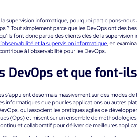
Commerce
métier
Supervision des
impact métier
Conteneurs
Santé
Alertes et
SaaS ou Self-Hosted
 la supervision informatique, pourquoi participons-nous 
notifications te
Supervision du Cloud
Education
réel
Ops ? Tout simplement parce que les DevOps ont des bes
700+ Connecteurs
qu’ils font donc partie des clients clés de la supervision
Supervision réseau
Public
Maîtrise des coû
l’observabilité et la supervision informatique
, en examina
it
it
intégrée
contribue à l’observabilité pour les DevOps.
Tous
Toutes
Fonctionnalités
s DevOps et que font-ils
s s’appuient désormais massivement sur des modes de liv
res informatiques que pour les applications ou autres pl
DevOps, qui associent les pratiques agiles de développe
ques (Ops) et misent sur un ensemble de méthodologies,
ontinu et collaboratif pour délivrer de meilleures applica