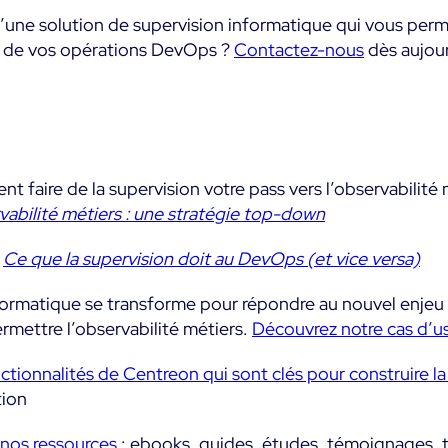
d’une solution de supervision informatique qui vous per
té de vos opérations DevOps ?
Contactez-nous
dès aujou
 faire de la supervision votre pass vers l’observabilité 
rvabilité métiers : une stratégie top-down
:
Ce que la supervision doit au DevOps (et vice versa)
formatique se transforme pour répondre au nouvel enjeu
ermettre l’observabilité métiers.
Découvrez notre cas d’us
ctionnalités de Centreon qui sont clés pour construire la
tion
 nos ressources
: ebooks, guides, études, témoignages, t