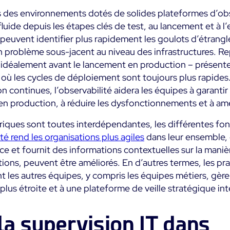
des environnements dotés de solides plateformes d’obse
fluide depuis les étapes clés de test, au lancement et à l
 peuvent identifier plus rapidement les goulots d’étrang
problème sous-jacent au niveau des infrastructures. Re
t idéalement avant le lancement en production – présente
ù les cycles de déploiement sont toujours plus rapides
son continues, l’observabilité aidera les équipes à garant
 en production, à réduire les dysfonctionnements et à amél
 briques sont toutes interdépendantes, les différentes fo
té rend les organisations plus agiles
dans leur ensemble, 
e et fournit des informations contextuelles sur la maniè
tions, peuvent être améliorés. En d’autres termes, les p
nt les autres équipes, y compris les équipes métiers, gèr
plus étroite et à une plateforme de veille stratégique in
la supervision IT dans