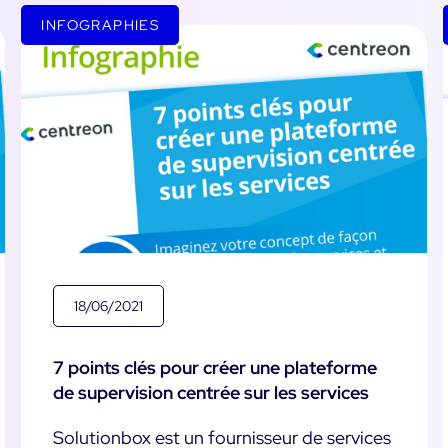
Commerce
métier
Supervision des
impact métier
INFOGRAPHIES
Conteneurs
Santé
Alertes et
SaaS ou Self-Hosted
notifications te
Supervision du Cloud
Education
réel
700+ Connecteurs
Supervision réseau
Public
Maîtrise des coû
it
it
intégrée
Tous
Toutes
Fonctionnalités
18/06/2021
7 points clés pour créer une plateforme
de supervision centrée sur les services
Solutionbox est un fournisseur de services