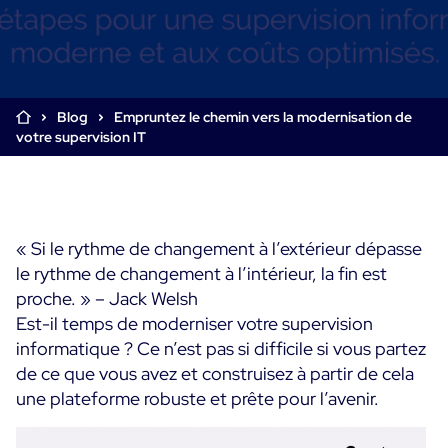
Supervision Cloud & Legacy
Log Management
Alertes et notifications
Collecte intelligente de tous les logs
Tableaux de bord collaboratifs
Digital Experience Monitoring
Enrichissement et profilage des données
Supervision SLA et impact métier
Blog
Empruntez le chemin vers la modernisation de
STM & RUM
votre supervision IT
Analyse des causes racine
SaaS ou Self-Hosted
Analyse détaillée de la performance web
Tableaux de bord métier
700+ Connecteurs
SOLUTIONS
Correction rapide des problèmes
Alertes et notifications temps réel
Fonctionnalités
Tableaux de bord métier & techniques
Centreon Infra Monitoring - Démo Produit
Maîtrise des coûts intégrée
« Si le rythme de changement à l’extérieur dépasse
Mesure de la sobriété numérique
le rythme de changement à l’intérieur, la fin est
Centreon Infra Monitoring - Essai gratuit
Tests de montée en charge
proche. » – Jack Welsh
Est-il temps de moderniser votre supervision
Centreon Experience Monitoring - Démo Produit
Démo Produit
informatique ? Ce n’est pas si difficile si vous partez
de ce que vous avez et construisez à partir de cela
Centreon Experience Monitoring - Essai Gratuit
une plateforme robuste et prête pour l’avenir.
Cas d’usage