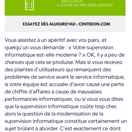
Toutes les ressources
Ebooks
Blog
Corporate
Vous assistez à un apéritif avec vos pairs, et
Nouveautés
Infographies
Evénements
quelqu’un vous demande : « Votre supervision
Bonnes Pratiques
Salle de presse
informatique est-elle moderne ? » OK, il y a peu de
A venir
Témoignages Clients
chances que cela se produise. Mais si vous recevez
Passés
des plaintes d’utilisateurs qui remarquent des
TARIFS
Webinars
problèmes de service avant le service informatique,
si votre équipe est accusée d’avoir causé une perte
Centreon Infra Monitoring
de chiffre d’affaires à cause de mauvaises
performances informatiques, ou si vous vous dites
Centreon Log Management
que la supervision informatique coûte trop cher,
Centreon Experience Monitoring
alors la question de la modernisation de la
English
supervision informatique constitue certainement un
sujet brûlant à aborder. C’est exactement ce dont
Open Source
Support
Login