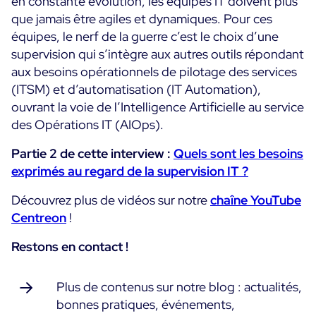
en constante évolution, les équipes IT doivent plus
que jamais être agiles et dynamiques. Pour ces
Toutes les ressources
équipes, le nerf de la guerre c’est le choix d’une
supervision qui s’intègre aux autres outils répondant
Ebooks
Blog
aux besoins opérationnels de pilotage des services
Corporate
(ITSM) et d’automatisation (IT Automation),
Nouveautés
Infographies
ouvrant la voie de l’Intelligence Artificielle au service
Evénements
Bonnes Pratiques
Salle de presse
des Opérations IT (AIOps).
A venir
Témoignages Clients
Partie 2 de cette interview :
Quels sont les besoins
Passés
TARIFS
exprimés au regard de la supervision IT ?
Webinars
Découvrez plus de vidéos sur notre
chaîne YouTube
Centreon Infra Monitoring
Centreon
!
Centreon Log Management
Restons en contact !
Centreon Experience Monitoring
Plus de contenus sur notre blog : actualités,
bonnes pratiques, événements,
Open Source
Support
Login