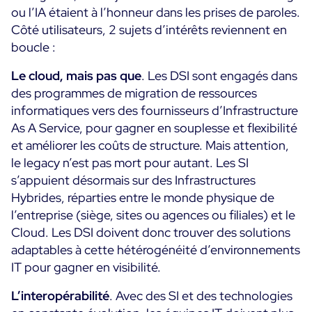
ou l’IA étaient à l’honneur dans les prises de paroles.
Programme ON-Partner
Côté utilisateurs, 2 sujets d’intérêts reviennent en
Services
Programme Partenaires MSP
boucle :
Professional Services
Centreon et AWS
Communauté
Le cloud, mais pas que
. Les DSI sont engagés dans
Customer Care
des programmes de migration de ressources
The Watch
Formation
informatiques vers des fournisseurs d’Infrastructure
Github
As A Service, pour gagner en souplesse et flexibilité
RESSOURCES
Open Source
et améliorer les coûts de structure. Mais attention,
le legacy n’est pas mort pour autant. Les SI
Choisir une solution de supervision open source ou
s’appuient désormais sur des Infrastructures
payante selon le critère du TCO
Hybrides, réparties entre le monde physique de
Supervision au-delà de l’IT : un guide de survie pour
l’entreprise (siège, sites ou agences ou filiales) et le
la convergence IT/OT
Cloud. Les DSI doivent donc trouver des solutions
adaptables à cette hétérogénéité d’environnements
IT pour gagner en visibilité.
Documentation
L’interopérabilité
. Avec des SI et des technologies
The Watch