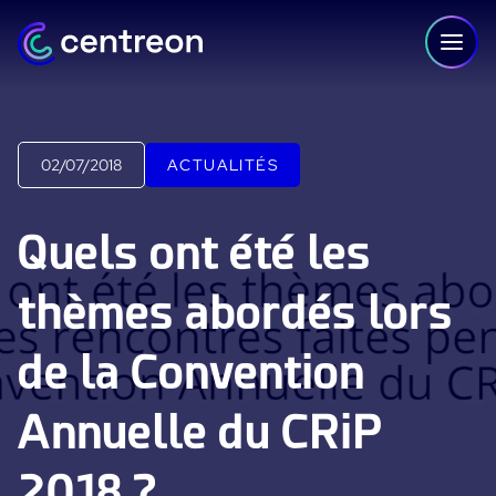
Aller au contenu
02/07/2018
ACTUALITÉS
PLATEFORME
Quels ont été les
Centreon Infra Monitoring - Démo Produit
thèmes abordés lors
Centreon Infra Monitoring - Essai gratuit
de la Convention
Centreon Experience Monitoring - Démo Produit
Centreon Experience Monitoring - Essai Gratuit
Annuelle du CRiP
IT Infrastructure Monitoring
2018 ?