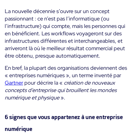
Programme ON-Partner
La nouvelle décennie s’ouvre sur un concept
Services
Programme Partenaires MSP
passionnant : ce n’est pas l’informatique (ou
Professional Services
l’infrastructure) qui compte, mais les personnes qui
Centreon et AWS
Communauté
en bénéficient. Les workflows voyageront sur des
Customer Care
infrastructures différentes et interchangeables, et
The Watch
Formation
arriveront là où le meilleur résultat commercial peut
Github
être obtenu, presque automatiquement.
RESSOURCES
Open Source
En bref, la plupart des organisations deviennent des
Choisir une solution de supervision open source ou
« entreprises numériques », un terme inventé par
payante selon le critère du TCO
Gartner
pour décrire la «
création de nouveaux
concepts d’entreprise qui brouillent les mondes
Supervision au-delà de l’IT : un guide de survie pour
numérique et physique
».
la convergence IT/OT
Documentation
6 signes que vous appartenez à une entreprise
The Watch
numérique