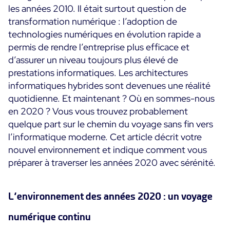
les années 2010. Il était surtout question de
Convergence IT & OT
transformation numérique : l’adoption de
Témoignages Clients
Observabilité
technologies numériques en évolution rapide a
MSP
Performance Web
permis de rendre l’entreprise plus efficace et
Technologies
Logistique & Commerce
d’assurer un niveau toujours plus élevé de
Supervision des Conteneurs
AWS
prestations informatiques. Les architectures
Santé
Supervision du Cloud
informatiques hybrides sont devenues une réalité
Cisco Meraki
Education
Supervision réseau
POURQUOI CENTREON
quotidienne. Et maintenant ? Où en sommes-nous
Google Cloud Platform
Public
en 2020 ? Vous vous trouvez probablement
Tous
Kubernetes
Notre vision
quelque part sur le chemin du voyage sans fin vers
Toutes
l’informatique moderne. Cet article décrit votre
Microsoft 365
Bénéfices
nouvel environnement et indique comment vous
Microsoft Azure
préparer à traverser les années 2020 avec sérénité.
Démo Produit
All
Essai gratuit Centreon Infra Monitoring
L’environnement des années 2020 : un voyage
numérique continu
Partenaires