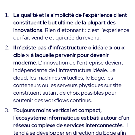
Toutes les ressources
La qualité et la simplicité de l’expérience client
constituent le but ultime de la plupart des
Ebooks
innovations
. Rien d’étonnant : c’est l’expérience
Blog
Corporate
qui fait vendre et qui crée du revenu.
Nouveautés
Infographies
Il n’existe pas d’infrastructure « idéale » ou «
Evénements
Bonnes Pratiques
Salle de presse
cible » à laquelle parvenir pour devenir
A venir
Témoignages Clients
moderne.
L’innovation de l’entreprise devient
Passés
indépendante de l’infrastructure idéale. Le
TARIFS
cloud, les machines virtuelles, le Edge, les
Webinars
conteneurs ou les serveurs physiques sur site
Centreon Infra Monitoring
constituent autant de choix possibles pour
soutenir des workflows continus.
Centreon Log Management
Toujours moins vertical et compact,
Centreon Experience Monitoring
l’écosystème informatique est bâti autour d’un
English
réseau complexe de services interconnectés
. Il
tend à se développer en direction du Edge afin
Open Source
Support
Login