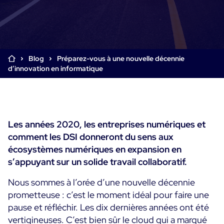
Supervision Cloud & Legacy
Log Management
Alertes et notifications
Collecte intelligente de tous les logs
Tableaux de bord collaboratifs
Digital Experience Monitoring
Enrichissement et profilage des données
Supervision SLA et impact métier
Blog
Préparez-vous à une nouvelle décennie
STM & RUM
d’innovation en informatique
Analyse des causes racine
SaaS ou Self-Hosted
Analyse détaillée de la performance web
Tableaux de bord métier
700+ Connecteurs
SOLUTIONS
Correction rapide des problèmes
Alertes et notifications temps réel
Fonctionnalités
Tableaux de bord métier & techniques
Centreon Infra Monitoring - Démo Produit
Maîtrise des coûts intégrée
Les années 2020, les entreprises numériques et
Mesure de la sobriété numérique
comment les DSI donneront du sens aux
Centreon Infra Monitoring - Essai gratuit
Tests de montée en charge
écosystèmes numériques en expansion en
s’appuyant sur un solide travail collaboratif.
Centreon Experience Monitoring - Démo Produit
Démo Produit
Nous sommes à l’orée d’une nouvelle décennie
Centreon Experience Monitoring - Essai Gratuit
prometteuse : c’est le moment idéal pour faire une
pause et réfléchir. Les dix dernières années ont été
Cas d’usage
vertigineuses. C’est bien sûr le cloud qui a marqué