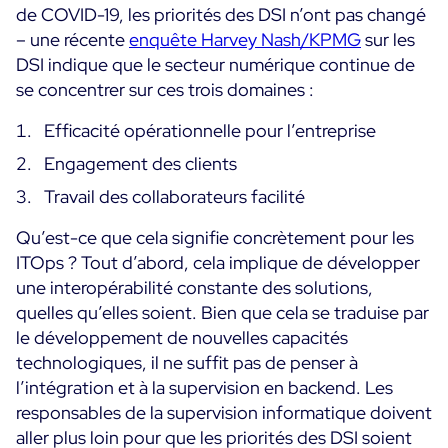
de COVID-19, les priorités des DSI n’ont pas changé
Programme ON-Partner
– une récente
enquête Harvey Nash/KPMG
sur les
Services
Programme Partenaires MSP
DSI indique que le secteur numérique continue de
Professional Services
se concentrer sur ces trois domaines :
Centreon et AWS
Communauté
Customer Care
Efficacité opérationnelle pour l’entreprise
The Watch
Formation
Engagement des clients
Github
RESSOURCES
Travail des collaborateurs facilité
Open Source
Qu’est-ce que cela signifie concrètement pour les
Choisir une solution de supervision open source ou
ITOps ? Tout d’abord, cela implique de développer
payante selon le critère du TCO
une interopérabilité constante des solutions,
Supervision au-delà de l’IT : un guide de survie pour
quelles qu’elles soient. Bien que cela se traduise par
la convergence IT/OT
le développement de nouvelles capacités
technologiques, il ne suffit pas de penser à
l’intégration et à la supervision en backend. Les
Documentation
responsables de la supervision informatique doivent
The Watch
aller plus loin pour que les priorités des DSI soient