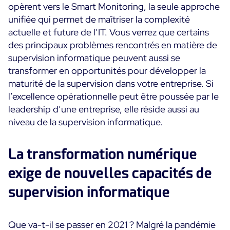
opèrent vers le Smart Monitoring, la seule approche
Convergence IT & OT
unifiée qui permet de maîtriser la complexité
Témoignages Clients
Observabilité
actuelle et future de l’IT. Vous verrez que certains
MSP
des principaux problèmes rencontrés en matière de
Performance Web
Technologies
supervision informatique peuvent aussi se
Logistique & Commerce
Supervision des Conteneurs
transformer en opportunités pour développer la
AWS
Santé
Supervision du Cloud
maturité de la supervision dans votre entreprise. Si
Cisco Meraki
Education
Supervision réseau
POURQUOI CENTREON
l’excellence opérationnelle peut être poussée par le
Google Cloud Platform
Public
leadership d’une entreprise, elle réside aussi au
Tous
Kubernetes
niveau de la supervision informatique.
Notre vision
Toutes
Microsoft 365
Bénéfices
La transformation numérique
Microsoft Azure
exige de nouvelles capacités de
Démo Produit
All
supervision informatique
Essai gratuit Centreon Infra Monitoring
Partenaires
Que va-t-il se passer en 2021 ? Malgré la pandémie