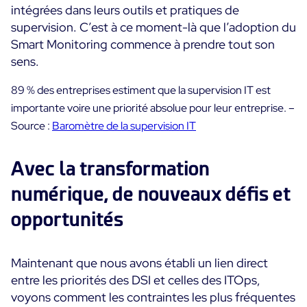
intégrées dans leurs outils et pratiques de
supervision. C’est à ce moment-là que l’adoption du
Toutes les ressources
Smart Monitoring commence à prendre tout son
Ebooks
sens.
Blog
Corporate
89 % des entreprises estiment que la supervision IT est
Nouveautés
Infographies
Evénements
importante voire une priorité absolue pour leur entreprise. –
Bonnes Pratiques
Salle de presse
Source :
Baromètre de la supervision IT
A venir
Témoignages Clients
Passés
TARIFS
Avec la transformation
Webinars
numérique, de nouveaux défis et
Centreon Infra Monitoring
opportunités
Centreon Log Management
Centreon Experience Monitoring
Maintenant que nous avons établi un lien direct
English
entre les priorités des DSI et celles des ITOps,
voyons comment les contraintes les plus fréquentes
Open Source
Support
Login