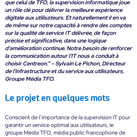
que celui de TFO, la supervision informatique joue
Convergence IT & OT
un rôle clé pour délivrer la meilleure expérience
Témoignages Clients
Observabilité
digitale aux utilisateurs. Et naturellement il en va
MSP
de même sur notre capacité à rendre des comptes
Performance Web
Technologies
sur la qualité de service IT délivrée, de façon
Logistique & Commerce
Supervision des Conteneurs
précise et significative, dans une logique
AWS
Santé
Supervision du Cloud
d’amélioration continue. Notre besoin de renforcer
Cisco Meraki
Education
la communication autour l’IT nous a conduit à
Supervision réseau
POURQUOI CENTREON
Google Cloud Platform
choisir Centreon.” –
Sylvain Le Pichon, Directeur
Public
Tous
de l’infrastructure et du service aux utilisateurs,
Kubernetes
Notre vision
Toutes
Groupe Média TFO.
Microsoft 365
Bénéfices
Microsoft Azure
Le projet en quelques mots
Démo Produit
All
Essai gratuit Centreon Infra Monitoring
Conscient de l’importance de la supervision IT pour
garantir un service optimal aux utilisateurs, le
groupe Média TFO, média public francophone de
Partenaires