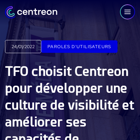
Aller au contenu
24/01/2022
PAROLES D'UTILISATEURS
PLATEFORME
TFO choisit Centreon
Centreon Infra Monitoring - Démo Produit
pour développer une
Centreon Infra Monitoring - Essai gratuit
culture de visibilité et
Centreon Experience Monitoring - Démo Produit
Centreon Experience Monitoring - Essai Gratuit
améliorer ses
IT Infrastructure Monitoring
capacités de