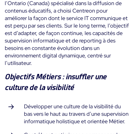
l’Ontario (Canada) spécialisé dans la diffusion de
Programme ON-Partner
contenus éducatifs, a choisi Centreon pour
Services
Programme Partenaires MSP
améliorer la façon dont le service IT communique et
Professional Services
est perçu par ses clients. Sur le long terme, l’objectif
Centreon et AWS
Communauté
est d’adapter, de façon continue, les capacités de
Customer Care
supervision informatique et de reporting à des
The Watch
Formation
besoins en constante évolution dans un
Github
environnement digital dynamique, centré sur
RESSOURCES
Open Source
l’utilisateur.
Choisir une solution de supervision open source ou
Objectifs Métiers : insuffler une
payante selon le critère du TCO
culture de la visibilité
Supervision au-delà de l’IT : un guide de survie pour
la convergence IT/OT
Développer une culture de la visibilité du
bas vers le haut au travers d’une supervision
Documentation
informatique holistique et orientée Métier.
The Watch