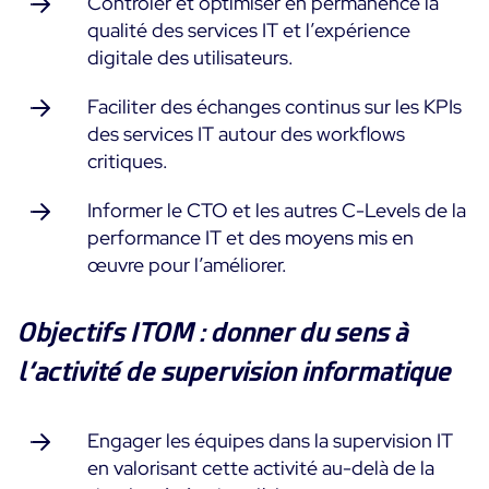
Contrôler et optimiser en permanence la
qualité des services IT et l’expérience
Toutes les ressources
digitale des utilisateurs.
Ebooks
Faciliter des échanges continus sur les KPIs
Blog
Corporate
des services IT autour des workflows
Nouveautés
Infographies
critiques.
Evénements
Bonnes Pratiques
Salle de presse
Informer le CTO et les autres C-Levels de la
A venir
Témoignages Clients
performance IT et des moyens mis en
Passés
TARIFS
œuvre pour l’améliorer.
Webinars
Centreon Infra Monitoring
Objectifs ITOM : donner du sens à
Centreon Log Management
l’activité de supervision informatique
Centreon Experience Monitoring
Engager les équipes dans la supervision IT
English
en valorisant cette activité au-delà de la
Open Source
Support
Login