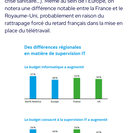
crise sanitaire…). Même au sein de l’Europe, on
notera une différence notable entre la France et le
Toutes les ressources
Royaume-Uni, probablement en raison du
rattrapage forcé du retard français dans la mise en
Ebooks
Blog
place du télétravail.
Corporate
Nouveautés
Infographies
Evénements
Bonnes Pratiques
Salle de presse
A venir
Témoignages Clients
Passés
TARIFS
Webinars
Centreon Infra Monitoring
Centreon Log Management
Centreon Experience Monitoring
English
Open Source
Support
Login