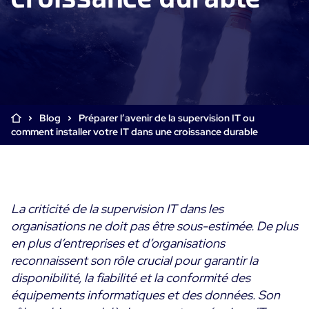
Supervision Cloud & Legacy
Log Management
Alertes et notifications
Collecte intelligente de tous les logs
Tableaux de bord collaboratifs
Digital Experience Monitoring
Enrichissement et profilage des données
Supervision SLA et impact métier
STM & RUM
Analyse des causes racine
SaaS ou Self-Hosted
Analyse détaillée de la performance web
Blog
Préparer l’avenir de la supervision IT ou
Tableaux de bord métier
700+ Connecteurs
SOLUTIONS
comment installer votre IT dans une croissance durable
Correction rapide des problèmes
Alertes et notifications temps réel
Fonctionnalités
Tableaux de bord métier & techniques
Centreon Infra Monitoring - Démo Produit
Maîtrise des coûts intégrée
Mesure de la sobriété numérique
Centreon Infra Monitoring - Essai gratuit
Tests de montée en charge
La criticité de la supervision IT dans les
organisations ne doit pas être sous-estimée. De plus
Centreon Experience Monitoring - Démo Produit
Démo Produit
en plus d’entreprises et d’organisations
Centreon Experience Monitoring - Essai Gratuit
reconnaissent son rôle crucial pour garantir la
disponibilité, la fiabilité et la conformité des
équipements informatiques et des données. Son
Cas d’usage