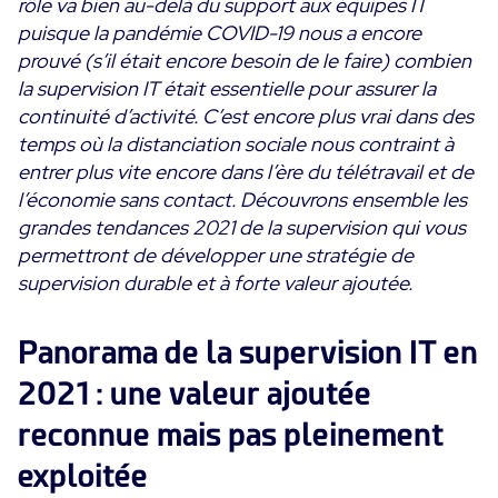
rôle va bien au-delà du support aux équipes IT
Convergence IT & OT
puisque la pandémie COVID-19 nous a encore
Témoignages Clients
prouvé (s’il était encore besoin de le faire) combien
Observabilité
la supervision IT était essentielle pour assurer la
MSP
Performance Web
Technologies
continuité d’activité. C’est encore plus vrai dans des
Logistique & Commerce
Supervision des Conteneurs
temps où la distanciation sociale nous contraint à
AWS
Santé
Supervision du Cloud
entrer plus vite encore dans l’ère du télétravail et de
Cisco Meraki
Education
l’économie sans contact. Découvrons ensemble les
Supervision réseau
POURQUOI CENTREON
Google Cloud Platform
grandes tendances 2021 de la supervision qui vous
Public
Tous
permettront de développer une stratégie de
Kubernetes
Notre vision
Toutes
supervision durable et à forte valeur ajoutée.
Microsoft 365
Bénéfices
Microsoft Azure
Panorama de la supervision IT en
Démo Produit
All
2021 : une valeur ajoutée
Essai gratuit Centreon Infra Monitoring
reconnue mais pas pleinement
exploitée
Partenaires