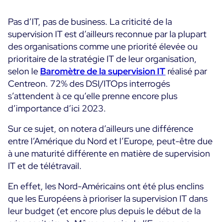
Programme ON-Partner
Pas d’IT, pas de business. La criticité de la
Services
Programme Partenaires MSP
supervision IT est d’ailleurs reconnue par la plupart
Professional Services
Centreon et AWS
des organisations comme une priorité élevée ou
Communauté
Customer Care
prioritaire de la stratégie IT de leur organisation,
The Watch
selon le
Baromètre de la supervision IT
réalisé par
Formation
Centreon. 72% des DSI/ITOps interrogés
Github
RESSOURCES
s’attendent à ce qu’elle prenne encore plus
Open Source
d’importance d’ici 2023.
Choisir une solution de supervision open source ou
Sur ce sujet, on notera d’ailleurs une différence
payante selon le critère du TCO
entre l’Amérique du Nord et l’Europe, peut-être due
Supervision au-delà de l’IT : un guide de survie pour
à une maturité différente en matière de supervision
la convergence IT/OT
IT et de télétravail.
En effet, les Nord-Américains ont été plus enclins
Documentation
que les Européens à prioriser la supervision IT dans
leur budget (et encore plus depuis le début de la
The Watch