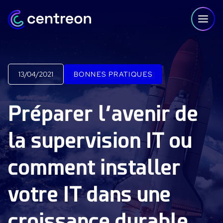
Aller au contenu
13/04/2021
BONNES PRATIQUES
PLATEFORME
Préparer l’avenir de
Centreon Infra Monitoring - Démo Produit
la supervision IT ou
Centreon Infra Monitoring - Essai gratuit
comment installer
Centreon Experience Monitoring - Démo Produit
Centreon Experience Monitoring - Essai Gratuit
votre IT dans une
IT Infrastructure Monitoring
croissance durable