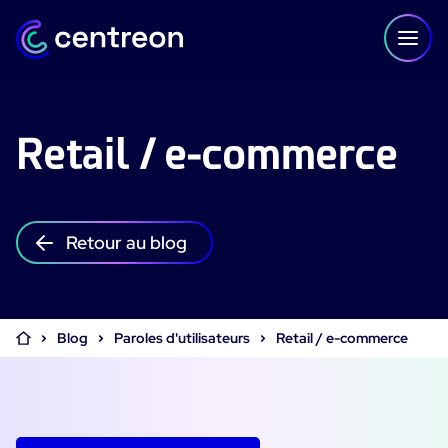
Aller au contenu
Retail / e-commerce
PLATEFORME
Centreon Infra Monitoring - Démo Produit
Retour au blog
Centreon Infra Monitoring - Essai gratuit
Centreon Experience Monitoring - Démo Produit
Blog
Paroles d'utilisateurs
Retail / e-commerce
Centreon Experience Monitoring - Essai Gratuit
IT Infrastructure Monitoring