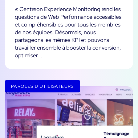
Convergence IT & OT
« Centreon Experience Monitoring rend les
Témoignages Clients
questions de Web Performance accessibles
Observabilité
et compréhensibles pour tous les membres
MSP
Performance Web
Technologies
de nos équipes. Désormais, nous
Logistique & Commerce
Supervision des Conteneurs
partageons les mêmes KPI et pouvons
AWS
Santé
Supervision du Cloud
travailler ensemble à booster la conversion,
Cisco Meraki
Education
optimiser ...
Supervision réseau
POURQUOI CENTREON
Google Cloud Platform
Public
Tous
Kubernetes
Notre vision
Toutes
Microsoft 365
Bénéfices
PAROLES D'UTILISATEURS
Microsoft Azure
Démo Produit
All
Essai gratuit Centreon Infra Monitoring
Partenaires