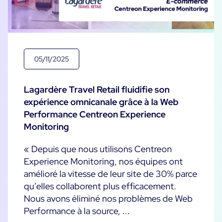
Programme ON-Partner
Services
Programme Partenaires MSP
Professional Services
Centreon et AWS
Communauté
Customer Care
05/11/2025
The Watch
Formation
Github
Lagardère Travel Retail fluidifie son
RESSOURCES
expérience omnicanale grâce à la Web
Open Source
Performance Centreon Experience
Choisir une solution de supervision open source ou
Monitoring
payante selon le critère du TCO
« Depuis que nous utilisons Centreon
Supervision au-delà de l’IT : un guide de survie pour
Experience Monitoring, nos équipes ont
la convergence IT/OT
amélioré la vitesse de leur site de 30% parce
qu’elles collaborent plus efficacement.
Documentation
Nous avons éliminé nos problèmes de Web
Performance à la source, ...
The Watch