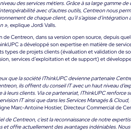
 niveau des services métiers. Grâce à sa large gamme de 
d’interopérabilité avec d’autres outils, Centreon nous per
ronnement de chaque client, qu’il s’agisse d’intégration 
on »
, explique Jordi Valls.
tion de Centreon, dans sa version open source, depuis qu
ThinkUPC a développé son expertise en matière de servic
ts types de projets clients (évaluation et validation de s
ion, services d’exploitation et de support) et développe
ux que la société IThinkUPC devienne partenaire Centr
treon, ils offrent du conseil IT avec un haut niveau d’e
ée à leurs clients. Via ce partenariat, IThinkUPC renforce
ervision IT ainsi que dans les Services Managés & Cloud, 
igne Marc-Antoine Hostier, Directeur Commercial de Ce
iel de Centreon, c’est la reconnaissance de notre experti
ps et offre actuellement des avantages indéniables. Nous