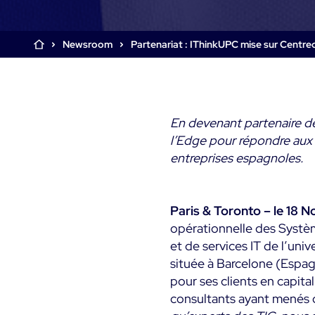
Infra Monitoring
Monitoring - Démo
Monitoring - Démo
Documentation
Produit
Produit
Essai gratuit Centreon
Newsroom
Partenariat : IThinkUPC mise sur Centre
Découvrez le produit
Découvrez le produit
The Watch
Infra Monitoring
Rejoignez la communauté
Essayez Centreon gratuitement
Centreon Experience
Centreon Experience
d’utilisateurs Centreon
Monitoring - Essai Gratu
Monitoring - Essai Gratu
En devenant partenaire d
Commencez votre essai
Commencez votre essai
maintenant
maintenant
l’Edge pour répondre aux b
entreprises espagnoles.
Paris & Toronto – le 18
opérationnelle des Systèm
et de services IT de l’un
située à Barcelone (Espag
pour ses clients en capita
consultants ayant menés 