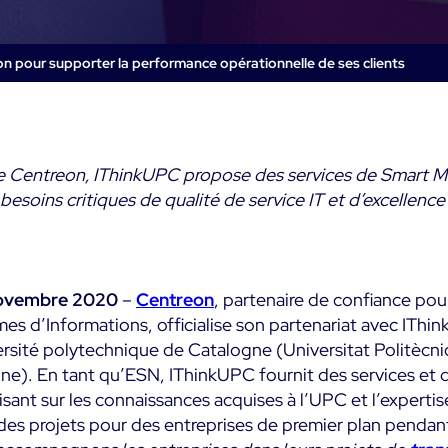
Commerce
métier
Supervision des
impact métier
Conteneurs
Santé
Alertes et
SaaS ou Self-Hosted
on pour supporter la performance opérationnelle de ses clients
notifications te
Supervision du Cloud
Education
réel
700+ Connecteurs
Supervision réseau
Public
Maîtrise des coû
it
it
intégrée
Tous
e Centreon, IThinkUPC propose des services de Smart M
Toutes
Fonctionnalités
esoins critiques de qualité de service IT et d’excellenc
 Novembre 2020
–
Centreon
, partenaire de confiance pour
es d’Informations, officialise son partenariat avec IThi
iversité polytechnique de Catalogne (Universitat Politèc
ne). En tant qu’ESN, IThinkUPC fournit des services et d
lisant sur les connaissances acquises à l’UPC et l’experti
des projets pour des entreprises de premier plan pendan