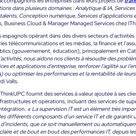
accompagnons les entreprises dans leurs projets de
tran
ons dans plusieurs domaines : Analytique & IA, Services 
talents, Conception numérique, Services d’applications
lls, Business Cloud & Manager Managed Services chez IT
 espagnols opérant dans des divers secteurs d’activités :
es télécommunications et les médias, la finance et l’ass
ublics (gouvernement, éducation), principalement en Ca
’activités, nous aidons nos clients à résoudre des problè
ices et applications d’entreprise, renforcer l’agilité sur l
s
) ou optimiser les performances et la rentabilité de leu
i Valls.
ThinkUPC fournit des services à valeur ajoutée à ses clie
frastructures et opérations, incluant des services de sup
intégration.
« La supervision IT est un élément très import
s différents composants d’un service IT et de garantir 
on d’incidents, que ce soit manuellement ou automatiqu
claire et de bout en bout des performances IT, depuis le