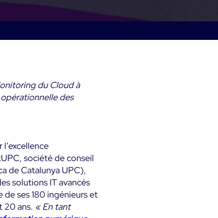
métier & techniques
Kubernetes
Mesure de la sobriété
mps
Microsoft 365
numérique
Microsoft Azure
Tests de montée en
ts
charge
All
onitoring du Cloud à
Démo Produit
e opérationnelle des
 l’excellence
nkUPC, société de conseil
nica de Catalunya UPC),
es solutions IT avancés
se de ses 180 ingénieurs et
t 20 ans.
« En tant