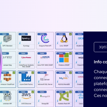
30/0
Info c
Chaque
connec
platef
connec
Ces nou