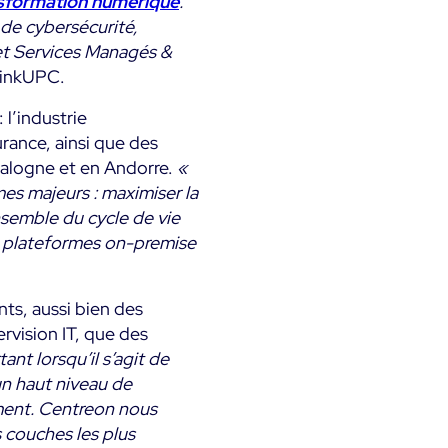
sformation numérique
.
de cybersécurité,
 et Services Managés &
hinkUPC.
 l’industrie
urance, ainsi que des
talogne et en Andorre.
«
mes majeurs : maximiser la
’ensemble du cycle de vie
rs plateformes on-premise
nts, aussi bien des
ervision IT, que des
ant lorsqu’il s’agit de
un haut niveau de
ement. Centreon nous
s couches les plus