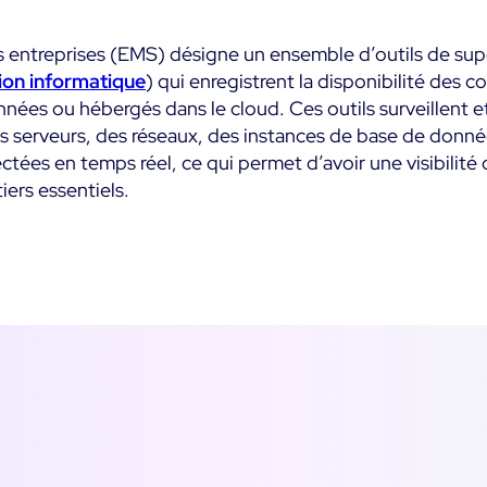
Commerce
métier
Supervision des
impact métier
Conteneurs
Santé
 entreprises (EMS) désigne un ensemble d’outils de super
Alertes et
SaaS ou Self-Hosted
notifications te
ion informatique
Supervision du Cloud
) qui enregistrent la disponibilité des 
Education
réel
nées ou hébergés dans le cloud. Ces outils surveillent e
700+ Connecteurs
Supervision réseau
es serveurs, des réseaux, des instances de base de donné
Public
Maîtrise des coû
it
it
lectées en temps réel, ce qui permet d’avoir une visibilit
intégrée
Tous
ers essentiels.
Toutes
Fonctionnalités