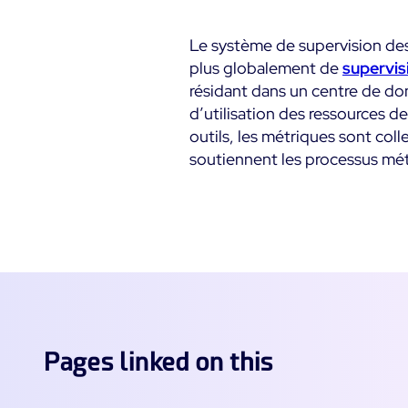
Infra Monitoring
Monitoring - Démo
Monitoring - Démo
Documentation
Produit
Produit
Le système de supervision des
Essai gratuit Centreon
Découvrez le produit
Découvrez le produit
plus globalement de
supervis
The Watch
Infra Monitoring
résidant dans un centre de don
Rejoignez la communauté
Essayez Centreon gratuitement
Centreon Experience
Centreon Experience
d’utilisation des ressources d
d’utilisateurs Centreon
Monitoring - Essai Gratu
Monitoring - Essai Gratu
outils, les métriques sont col
soutiennent les processus méti
Commencez votre essai
Commencez votre essai
maintenant
maintenant
Pages linked on this