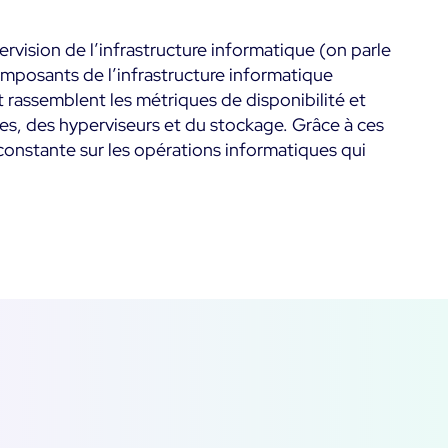
métier & techniques
Kubernetes
vision de l’infrastructure informatique (on parle
Mesure de la sobriété
mps
composants de l’infrastructure informatique
Microsoft 365
numérique
t rassemblent les métriques de disponibilité et
Microsoft Azure
Tests de montée en
es, des hyperviseurs et du stockage. Grâce à ces
ts
charge
é constante sur les opérations informatiques qui
All
Démo Produit