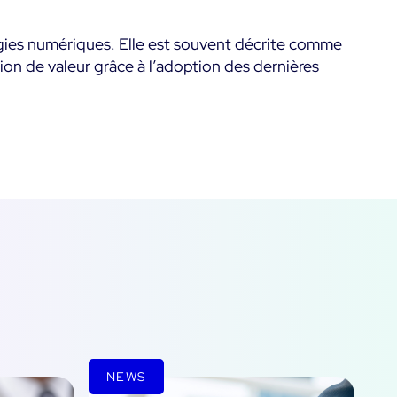
métier & techniques
Kubernetes
ogies numériques. Elle est souvent décrite comme
Mesure de la sobriété
mps
tion de valeur grâce à l’adoption des dernières
Microsoft 365
numérique
Microsoft Azure
Tests de montée en
ts
charge
All
Démo Produit
NEWS