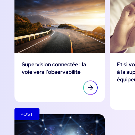
Supervision connectée : la
Et si v
voie vers l’observabilité
à la su
équipe
POST