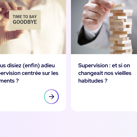
ous disiez (enfin) adieu
Supervision : et si on
pervision centrée sur les
changeait nos vieilles
ments ?
habitudes ?