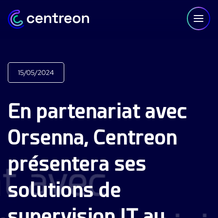
Aller au contenu
15/05/2024
PLATEFORME
En partenariat avec
Centreon Infra Monitoring - Démo Produit
Orsenna, Centreon
Centreon Infra Monitoring - Essai gratuit
présentera ses
Centreon Experience Monitoring - Démo Produit
Centreon Experience Monitoring - Essai Gratuit
solutions de
IT Infrastructure Monitoring
supervision IT au