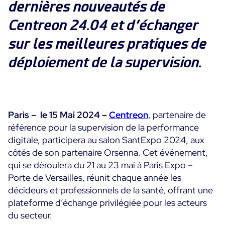
dernières nouveautés de
Programme ON-Partner
Centreon 24.04 et d’échanger
Services
Programme Partenaires MSP
sur les meilleures pratiques de
Professional Services
Centreon et AWS
Communauté
Customer Care
déploiement de la supervision.
The Watch
Formation
Github
RESSOURCES
Open Source
Paris – le 15 Mai 2024 –
Centreon
, partenaire de
Choisir une solution de supervision open source ou
référence pour la supervision de la performance
payante selon le critère du TCO
digitale, participera au salon SantExpo 2024, aux
côtés de son partenaire Orsenna. Cet événement,
Supervision au-delà de l’IT : un guide de survie pour
qui se déroulera du 21 au 23 mai à Paris Expo –
la convergence IT/OT
Porte de Versailles, réunit chaque année les
décideurs et professionnels de la santé, offrant une
Documentation
plateforme d’échange privilégiée pour les acteurs
du secteur.
The Watch