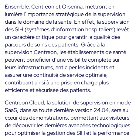
Ensemble, Centreon et Orsenna, mettront en
Toutes les ressources
lumière l’importance stratégique de la supervision
dans le domaine de la santé. En effet, la supervision
Ebooks
des SIH (systèmes d’information hospitaliers) revêt
Blog
Corporate
un caractère critique pour garantir la qualité des
Nouveautés
Infographies
parcours de soins des patients. Grâce à la
Evénements
Bonnes Pratiques
supervision Centreon, les établissements de santé
Salle de presse
A venir
peuvent bénéficier d’une visibilité complète sur
Témoignages Clients
leurs infrastructures, anticiper les incidents et
Passés
TARIFS
assurer une continuité de service optimale,
Webinars
contribuant ainsi à une prise en charge plus
Centreon Infra Monitoring
efficiente et sécurisée des patients.
Centreon Log Management
Centreon Cloud, la solution de supervision en mode
SaaS, dans sa toute dernière version 24.04, sera au
Centreon Experience Monitoring
cœur des démonstrations, permettant aux visiteurs
de découvrir les dernières avancées technologiques
pour optimiser la gestion des SIH et la performance
Open Source
Support
Login