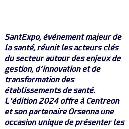
Convergence IT & OT
Témoignages Clients
Observabilité
MSP
Performance Web
Technologies
Logistique & Commerce
Supervision des Conteneurs
SantExpo, événement majeur de
AWS
Santé
Supervision du Cloud
la santé, réunit les acteurs clés
Cisco Meraki
Education
Supervision réseau
POURQUOI CENTREON
du secteur autour des enjeux de
Google Cloud Platform
Public
Tous
gestion, d’innovation et de
Kubernetes
Notre vision
Toutes
Microsoft 365
transformation des
Bénéfices
Microsoft Azure
établissements de santé.
Démo Produit
All
L’édition 2024 offre à Centreon
Essai gratuit Centreon Infra Monitoring
et son partenaire Orsenna une
occasion unique de présenter les
Partenaires