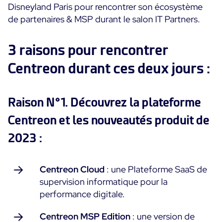
Disneyland Paris pour rencontrer son écosystème
Convergence IT & OT
de partenaires & MSP durant le salon IT Partners.
Témoignages Clients
Observabilité
MSP
Performance Web
3 raisons pour rencontrer
Technologies
Logistique & Commerce
Supervision des Conteneurs
Centreon durant ces deux jours :
AWS
Santé
Supervision du Cloud
Cisco Meraki
Education
Supervision réseau
POURQUOI CENTREON
Google Cloud Platform
Raison N°1. Découvrez la plateforme
Public
Tous
Kubernetes
Notre vision
Centreon et les nouveautés produit de
Toutes
Microsoft 365
2023 :
Bénéfices
Microsoft Azure
Démo Produit
All
Centreon Cloud
: une Plateforme SaaS de
supervision informatique pour la
Essai gratuit Centreon Infra Monitoring
performance digitale.
Centreon MSP Edition
: une version de
Partenaires