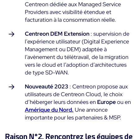
Centreon dédiée aux Managed Service
Programme ON-Partner
Providers avec visibilité étendue et
Services
Programme Partenaires MSP
facturation à la consommation réelle.
Professional Services
Centreon et AWS
Communauté
Centreon DEM Extension
: supervision de
Customer Care
l’expérience utilisateur (Digital Experience
The Watch
Formation
Management ou DEM) adaptée à
Github
l’avènement du télétravail, de la migration
RESSOURCES
Open Source
vers le cloud et l’adoption d’architectures
de type SD-WAN.
Choisir une solution de supervision open source ou
payante selon le critère du TCO
Nouveauté 2023
: Centreon propose aux
utilisateurs de Centreon Cloud, le choix
Supervision au-delà de l’IT : un guide de survie pour
d’héberger leurs données en
Europe
ou en
la convergence IT/OT
Amérique du Nord.
Une annonce
importante pour les partenaires & MSP.
Documentation
The Watch
Raison N°2. Rencontrez les équipes de