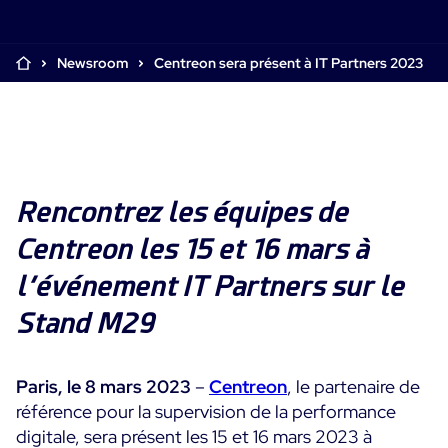
Supervision Cloud & Legacy
Log Management
Alertes et notifications
Newsroom
Centreon sera présent à IT Partners 2023
Collecte intelligente de tous les logs
Tableaux de bord collaboratifs
Digital Experience Monitoring
Enrichissement et profilage des données
Supervision SLA et impact métier
STM & RUM
Analyse des causes racine
SaaS ou Self-Hosted
Analyse détaillée de la performance web
Tableaux de bord métier
700+ Connecteurs
SOLUTIONS
Correction rapide des problèmes
Alertes et notifications temps réel
Rencontrez
les équipes de
Fonctionnalités
Tableaux de bord métier & techniques
Centreon Infra Monitoring - Démo Produit
Maîtrise des coûts intégrée
Centreon les 15 et 16 mars à
Mesure de la sobriété numérique
Centreon Infra Monitoring - Essai gratuit
l’événement IT Partners sur le
Tests de montée en charge
Stand M29
Centreon Experience Monitoring - Démo Produit
Démo Produit
Centreon Experience Monitoring - Essai Gratuit
Paris, le
8 mars 2023
–
Centreon
, le partenaire de
référence pour la supervision de la performance
Cas d’usage
digitale, sera présent les 15 et 16 mars 2023 à