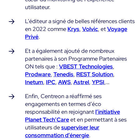
utilisateur.
L’éditeur a signé de belles références clients
en 2022 comme
Krys
,
Volvic
, et
Voyage
Privé
.
Et a également ajouté de nombreux
partenaires à son Programme Partenaires
ON tels que :
VBES
T Technologies
,
Prodware
,
Tenedis
,
REST Solution
,
Inetum
,
IPC
,
AWS
,
Astrel
,
YPSI
,…
Enfin, Centreon a réaffirmé ses
engagements en termes d’éco
responsabilité en rejoignant
l’initiative
Planet Tech’Care
et en permettant à ses
utilisateurs de
superviser leur
consommation d’énergie
.