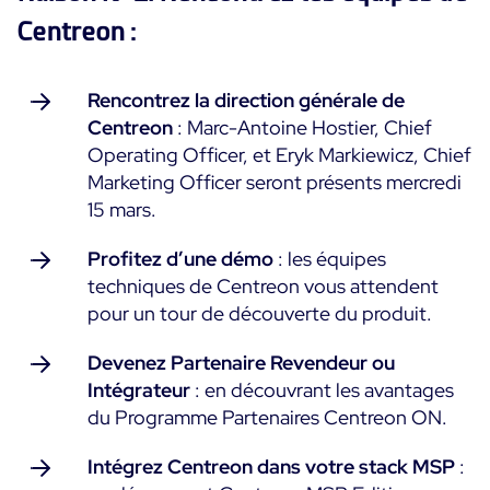
Centreon :
Toutes les ressources
Ebooks
Rencontrez la direction générale de
Blog
Corporate
Centreon
: Marc-Antoine Hostier, Chief
Nouveautés
Operating Officer, et Eryk Markiewicz, Chief
Infographies
Evénements
Marketing Officer seront présents mercredi
Bonnes Pratiques
Salle de presse
15 mars.
A venir
Témoignages Clients
Passés
Profitez d’une démo
: les équipes
TARIFS
Webinars
techniques de Centreon vous attendent
pour un tour de découverte du produit.
Centreon Infra Monitoring
Devenez Partenaire Revendeur ou
Centreon Log Management
Intégrateur
: en découvrant les avantages
Centreon Experience Monitoring
du Programme Partenaires Centreon ON.
Intégrez Centreon dans votre stack MSP
:
Open Source
Support
Login