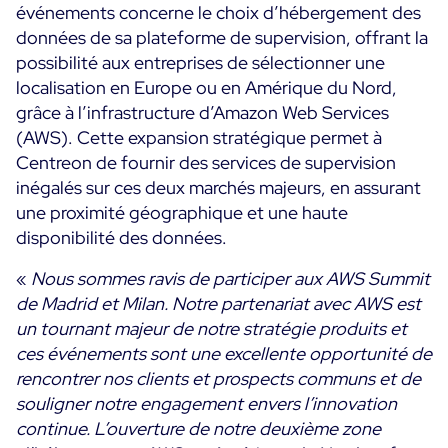
événements concerne le choix d’hébergement des
Programme ON-Partner
données de sa plateforme de supervision, offrant la
Services
Programme Partenaires MSP
possibilité aux entreprises de sélectionner une
Professional Services
localisation en Europe ou en Amérique du Nord,
Centreon et AWS
Communauté
grâce à l’infrastructure d’Amazon Web Services
Customer Care
(AWS). Cette expansion stratégique permet à
The Watch
Formation
Centreon de fournir des services de supervision
Github
inégalés sur ces deux marchés majeurs, en assurant
RESSOURCES
Open Source
une proximité géographique et une haute
disponibilité des données.
Choisir une solution de supervision open source ou
payante selon le critère du TCO
«
Nous sommes ravis de participer aux AWS Summit
de Madrid et Milan. Notre partenariat avec AWS est
Supervision au-delà de l’IT : un guide de survie pour
un tournant majeur de notre stratégie produits et
la convergence IT/OT
ces événements sont une excellente opportunité de
rencontrer nos clients et prospects communs et de
Documentation
souligner notre engagement envers l’innovation
continue. L’ouverture de notre deuxième zone
The Watch