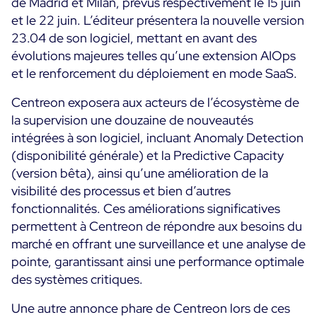
de Madrid et Milan, prévus respectivement le 15 juin
Convergence IT & OT
et le 22 juin. L’éditeur présentera la nouvelle version
Témoignages Clients
23.04 de son logiciel, mettant en avant des
Observabilité
évolutions majeures telles qu’une extension AIOps
MSP
Performance Web
Technologies
et le renforcement du déploiement en mode SaaS.
Logistique & Commerce
Supervision des Conteneurs
AWS
Centreon exposera aux acteurs de l’écosystème de
Santé
Supervision du Cloud
la supervision une douzaine de nouveautés
Cisco Meraki
Education
Supervision réseau
POURQUOI CENTREON
intégrées à son logiciel, incluant Anomaly Detection
Google Cloud Platform
Public
(disponibilité générale) et la Predictive Capacity
Tous
Kubernetes
Notre vision
(version bêta), ainsi qu’une amélioration de la
Toutes
Microsoft 365
visibilité des processus et bien d’autres
Bénéfices
fonctionnalités. Ces améliorations significatives
Microsoft Azure
permettent à Centreon de répondre aux besoins du
Démo Produit
All
marché en offrant une surveillance et une analyse de
pointe, garantissant ainsi une performance optimale
Essai gratuit Centreon Infra Monitoring
des systèmes critiques.
Une autre annonce phare de Centreon lors de ces
Partenaires