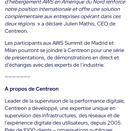
d’hébergement AWS en Amérique du Nord renforce
notre position internationale et offre une solution
Toutes les ressources
complémentaire aux entreprises opérant dans ces
Ebooks
deux régions
» a déclaré Julien Mathis, CEO de
Blog
Centreon.
Corporate
Nouveautés
Infographies
Les participants aux AWS Summit de Madrid et
Evénements
Bonnes Pratiques
Milan pourront se joindre à Centreon pour une série
Salle de presse
A venir
de présentations, de démonstrations en direct et
Témoignages Clients
d’échanges avec des experts de l’industrie.
Passés
TARIFS
Webinars
——————–
Centreon Infra Monitoring
À propos de Centreon
Centreon Log Management
Leader de la supervision de la performance digitale,
Centreon a développé, une expertise unique en
Centreon Experience Monitoring
supervision des infrastructures, des réseaux et de
English
l’expérience digitale des utilisateurs, depuis 2005.
Open Source
Support
Login
Près de 1000 clients – organisations publiques,