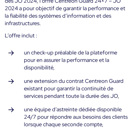
des JO 2024, l’offre Centreon Guard 24×7 – JO
2024 a pour objectif de garantir la performance et
Essai gratuit
la fiabilité des systèmes d’information et des
infrastructures.
L’offre inclut :
un check-up préalable de la plateforme
pour en assurer la performance et la
disponibilité,
une extension du contrat Centreon Guard
existant pour garantir la continuité de
services pendant toute la durée des JO,
une équipe d’astreinte dédiée disponible
24/7
pour répondre aux besoins des clients
lorsque chaque seconde compt
e,