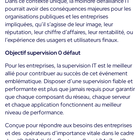
Dans ce contexte unique, la moindre défaillance IT
pourrait avoir des conséquences majeures pour les
Toutes les ressources
organisations publiques et les entreprises
impliquées, qu’il s’agisse de leur image, leur
Ebooks
Blog
réputation, leur chiffre d’affaires, leur rentabilité, ou
Corporate
l’expérience des usagers et utilisateurs finaux.
Nouveautés
Infographies
Evénements
Objectif supervision 0 défaut
Bonnes Pratiques
Salle de presse
A venir
Témoignages Clients
Pour les entreprises, la supervision IT est le meilleur
Passés
allié pour contribuer au succès de cet événement
TARIFS
emblématique. Disposer d’une supervision fiable et
Webinars
performante est plus que jamais requis pour garantir
Centreon Infra Monitoring
que chaque composant du réseau, chaque serveur
et chaque application fonctionnent au meilleur
Centreon Log Management
niveau de performance.
Centreon Experience Monitoring
Conçue pour répondre aux besoins des entreprises
English
et des opérateurs d’importance vitale dans le cadre
Open Source
Support
Login