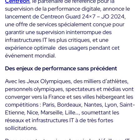
Centreon
, le partenaire de référence pour la
Programme ON-Partner
supervision de la performance digitale, annonce le
Services
lancement de Centreon Guard 24×7 – JO 2024,
Programme Partenaires MSP
une offre de services spécialement conçue pour
Professional Services
Centreon et AWS
garantir une supervision ininterrompue des
Communauté
Customer Care
infrastructures IT les plus critiques, et une
The Watch
Formation
expérience optimale des usagers pendant cet
Github
événement mondial.
RESSOURCES
Open Source
Des enjeux de performance sans précédent
Choisir une solution de supervision open source ou
Avec les Jeux Olympiques, des milliers d’athlètes,
payante selon le critère du TCO
personnels olympiques, spectateurs et médias vont
Supervision au-delà de l’IT : un guide de survie pour
converger vers la France et ses villes hébergeant les
la convergence IT/OT
compétitions : Paris, Bordeaux, Nantes, Lyon, Saint-
Etienne, Nice, Marseille, Lille…, soumettant les
réseaux et infrastructures IT à de très fortes
Documentation
sollicitations.
The Watch