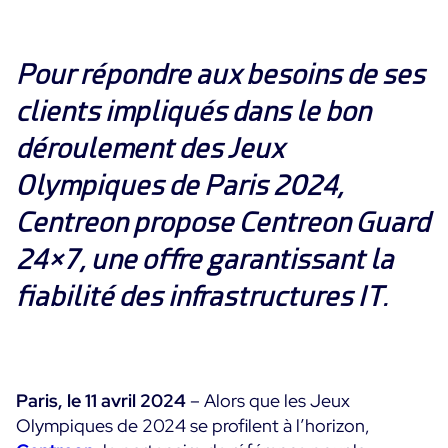
Convergence IT & OT
Témoignages Clients
Observabilité
Pour répondre aux besoins de ses
MSP
Performance Web
Technologies
clients impliqués dans le bon
Logistique & Commerce
Supervision des Conteneurs
AWS
déroulement des Jeux
Santé
Supervision du Cloud
Cisco Meraki
Education
Olympiques de Paris 2024,
Supervision réseau
POURQUOI CENTREON
Google Cloud Platform
Public
Centreon propose Centreon Guard
Tous
Kubernetes
Notre vision
Toutes
24×7, une offre garantissant la
Microsoft 365
Bénéfices
fiabilité des infrastructures IT.
Microsoft Azure
Démo Produit
All
Essai gratuit Centreon Infra Monitoring
Paris, le 11 avril 2024
– Alors que les Jeux
Olympiques de 2024 se profilent à l’horizon,
Partenaires